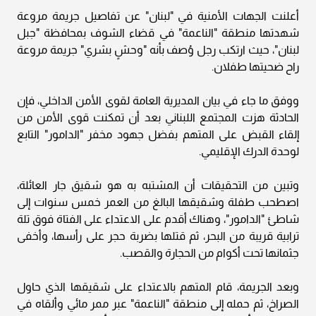
أعلنت الجهات الأمنية في "لبنان" عن تفاصيل جريمة مروعة
شهدتها منطقة "الناعمة" في قضاء الشوف بمحافظة "جبل
لبنان"، حيث ارتكب رجل وُصف بأنه "وحشٍ بشري" جريمة مروعة
راح ضحيتها طفلان.
ووفق ما جاء في بيان المديرية العامة لقوى الأمن الداخلي، فإن
الحادثة هزت المجتمع اللبناني بعد أن تمكنت قوى الأمن من
إلقاء القبض على المتهم بفضل جهود مخفر "الدامور" التابع
لوحدة الدرك الإقليمي.
وتبين من التحقيقات أن المشتبه به هو شقيق جار العائلة،
اصطحب طفلة وشقيقها البالغ من العمر خمس سنوات إلى
شاطئ "الدامور"، وهناك أقدم على الاعتداء على الفتاة فوق تلة
ترابية قريبة من البحر، ثم قتلها بضربة حجر على رأسها، وأخفى
جثمانها تحت أكوام من الحجارة والقصب.
وبعد الجريمة، قام المتهم بالاعتداء على شقيقها الذي حاول
الصراخ، ثم حمله إلى منطقة "الناعمة" عبر ممر مائي وألقاه في