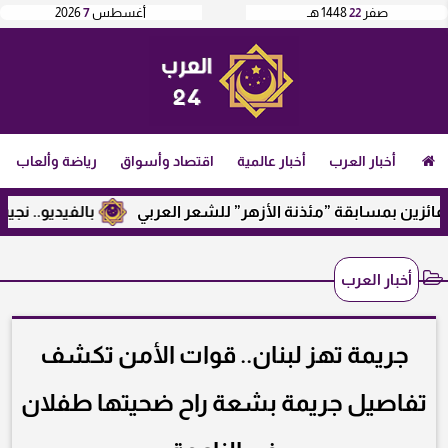
صفر
22
1448 هـ
أغسطس
7
2026
أخبار العرب
أخبار عالمية
اقتصاد وأسواق
رياضة وألعاب
زين بمسابقة ”مئذنة الأزهر” للشعر العربي
بالفيديو.. نجيب سا
أخبار العرب
جريمة تهز لبنان.. قوات الأمن تكشف
تفاصيل جريمة بشعة راح ضحيتها طفلان