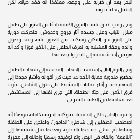
البحر بعد أن ضربه على وجهه، معتقدًا أنه فقد حياته، لكن
الطفل نجا بأعجوبة.
وفي وقتٍ لاحق، تلقت القوى الأمنية بلاغًا عن العثور على طفل
مبلل الثياب وعلى جسده آثار جروح وخدوش، فتحركت دورية
على الفور نحو المكان وتمكنت من العثور عليه، وعند وصول
والده برفقة المشتبه به، تعرف الطفل على الأخير فورًا وأكد أنه
هو من أخذ شقيقته إلى البحر ولم يعد بها.
وفي اليوم التالي، استمعت الجهات المختصة إلى شهادة الطفل
بحضور مندوبة حماية الأحداث، حيث كرر أقواله وأشار مجددًا إلى
المتهم ذاته، وأثناء عمليات التمشيط على طول الشاطئ، عثرت
فرق الأمن على جثة الطفلة، التي جرى نقلها إلى المستشفى
بعد معاينتها من الطبيب الشرعي.
واعترف الجاني خلال التحقيقات بارتكابه الجريمة كاملة، موضحًا أنه
اصطحب الطفلين إلى شاطئ "الدامور"، واعتدى على الطفلة
وقتلها ثم غطى جسدها بالحجارة، وبعدها نقل شقيقها إلى
"الناعمة" وألقاه في البحر، وتم توقيفه رسميًا وإحالته إلى مفرزة