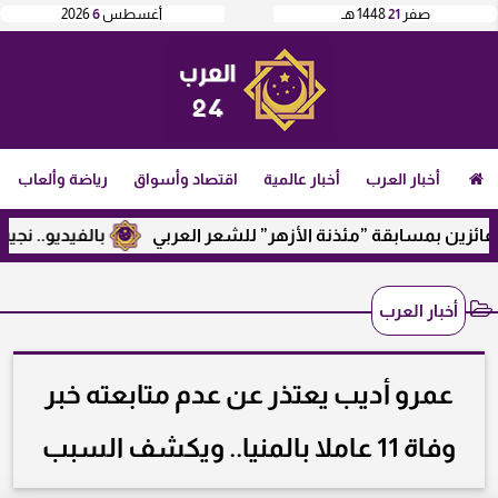
صفر
21
1448 هـ
أغسطس
6
2026
أخبار العرب
أخبار عالمية
اقتصاد وأسواق
رياضة وألعاب
زين بمسابقة ”مئذنة الأزهر” للشعر العربي
بالفيديو.. نجيب سا
أخبار العرب
عمرو أديب يعتذر عن عدم متابعته خبر
وفاة 11 عاملا بالمنيا.. ويكشف السبب