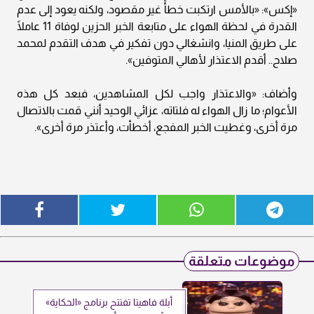
«إكس»: «بالأمس ارتكبت خطأً غير مقصود، ولكنه يعود إلى عدم
القدرة في لحظة الهواء على متابعة الخبر الحزين لوفاة 11 عاملًا
على طريق المنيا، وانشغالي دون تفكير في هدف التقدم لمحمد
صلاح.. أقدم الاعتذار لأهالي المتوفين».
وأضاف: «والاعتذار واجب لكل المشاهدين، فبعد كل هذه
الأعوام؛ ما زال الهواء له فلتاته، عزائي الوحيد أنني قمت بالاتصال
مرة أخرى، وغطيت الخبر المفجع، أخطأت، وأعتذر مرة أخرى».
موضوعات متعلقة
أبلة فاهيتا تفتتح برنامج «الحكاية»