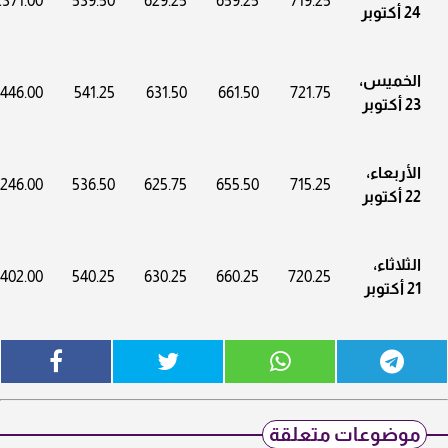
2371.00
539.50
629.25
659.25
719.25
24 أكتوبر
الخميس،
446.00
541.25
631.50
661.50
721.75
23 أكتوبر
الأربعاء،
246.00
536.50
625.75
655.50
715.25
22 أكتوبر
الثلاثاء،
402.00
540.25
630.25
660.25
720.25
21 أكتوبر
موضوعات متعلقة