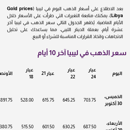
بعد الاطلاع على أسعار الذهب اليوم في ليبيا (
Gold prices
Libya
)، يمكنك متابعة التغيرات التي طرأت على الأسعار خلال
الأيام الماضية. يُظهر الجدول التالي سعر الذهب في ليبيا آخر
عشرة أيام، بعملة الدينار الليبي، مما يساعدك على تحليل
الاتجاهات واتخاذ القرارات المناسبة للشراء أو البيع.
سعر الذهب في ليبيا آخر 10 أيام
عيار
عيار
عيار
اليوم
عيار 21
الأونص
18
22
24
الخميس،
1891.75
528.00
615.75
645.25
703.75
30 أكتوبر
الأربعاء،
380.75
515.50
601.50
630.25
687.50