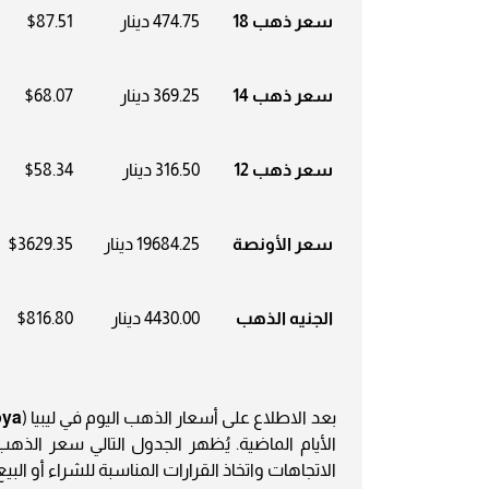
سعر ذهب 18
474.75 دينار
$87.51
سعر ذهب 14
369.25 دينار
$68.07
سعر ذهب 12
316.50 دينار
$58.34
سعر الأونصة
19684.25 دينار
$3629.35
الجنيه الذهب
4430.00 دينار
$816.80
بعد الاطلاع على أسعار الذهب اليوم في ليبيا (
bya
الأيام الماضية. يُظهر الجدول التالي سعر الذهب 
الاتجاهات واتخاذ القرارات المناسبة للشراء أو البيع