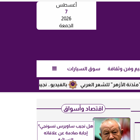
أغسطس
7
2026
الجمعة
يم وفن وثقافة
سوق السيارات

ر” للشعر العربي
بالفيديو.. نجيب ساويرس يكشف عن رأيه في تر
اقتصاد وأسواق
هل نجيب ساويرس نسونجي؟
إجابة صادمة عن علاقاته
النسائية