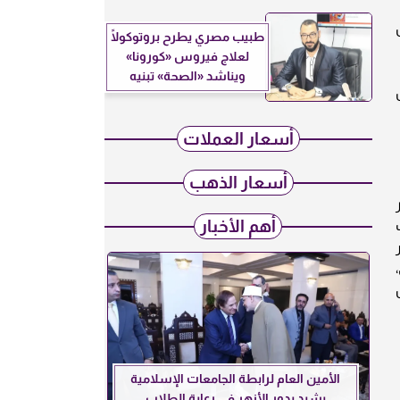
كل
طبيب مصري يطرح بروتوكولًا
لعلاج فيروس «كورونا»
ويناشد «الصحة» تبنيه
جل
أسعار العملات
أسعار الذهب
ر
أهم الأخبار
يار
الأمين العام لرابطة الجامعات الإسلامية
يشيد بدور الأزهر في رعاية الطلاب