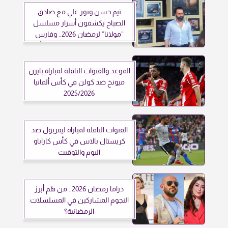
تيم حسن ونور علي مع صادق
الصباح يكشفون أسرار مسلسل
”مولانا” لرمضان 2026.. وفارس
الحلو يعود بعد غياب 15 عاماً
الموعد والقنوات الناقلة لمباراة بايرن
ميونخ ضد كولن في كأس ألمانيا
2025/2026
القنوات الناقلة لمباراة ليفربول ضد
كريستال بالاس في كأس كاراباو
اليوم والتوقيت
دراما رمضان 2026.. من هُم أبرز
النجوم المشاركين في المسلسلات
الرمضانية؟