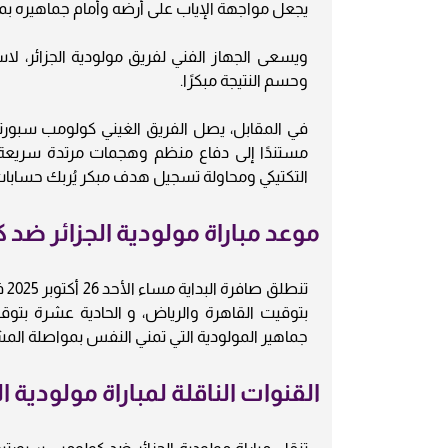
يجعل مواجهة الإياب على أرضه وأمام جماهيره بمث
ويسعى الجهاز الفني لفريق مولودية الجزائر، 
وحسم النتيجة مبكرًا.
في المقابل، يصل الفريق الغيني كولومب سبورتيف 
مستندًا إلى دفاع منظم وهجمات مرتدة سريعة ك
التكتيكي ومحاولة تسجيل هدف مبكر يُربك حسابات 
موعد مباراة مولودية الجزائر ض
تن
بتوقيت القاهرة والرياض، و الحادية عشرة 
جماهير المولودية التي تمني النفس بمواصلة المشو
القنوات الناقلة لمباراة مولودية