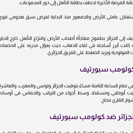
ابة الفرصة الأخيرة لخطف بطاقة التأهل إلى دور المجموعات.
لاستغلال عاملي الأرض والجمهور منذ البداية لفرض نسق هجومي قوي
إلى الجزائر بطموح مفاجأة أصحاب الأرض وانتزاع التأهل خارج الديار،
انت أبرز أسلحته في لقاء الذهاب، حيث يعوّل مدربه على الانضباط
المولودية ويزيد الضغط على الفريق الجزائري.
د كولومب سبورتيف
طلق صافرة البداية مساء الأحد 26 أكتوبر 2025 في تمام الساعة الثامنة مساءً بتوقيت الجزائر وتونس والمغرب، والعاشر
بتوقيت أبوظبي ومسقط، وسط أجواء من الترقب والحماس في أوساط
ار القاري بنجاح.
 الجزائر ضد كولومب سبورتيف