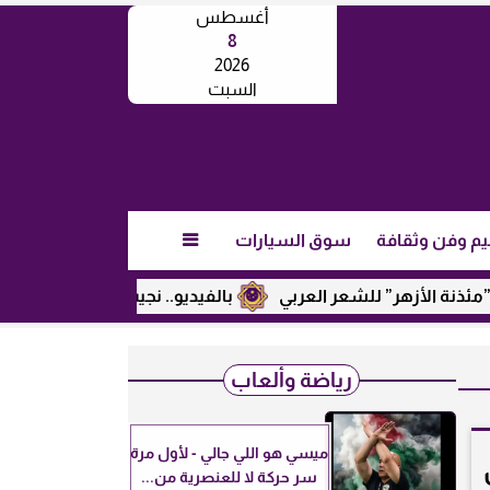
أغسطس
8
2026
السبت
يم وفن وثقافة
سوق السيارات

الأزهر” للشعر العربي
بالفيديو.. نجيب ساويرس يكشف عن رأيه 
رياضة وألعاب
ميسي هو اللي جالي - لأول مرة
سر حركة لا للعنصرية من...