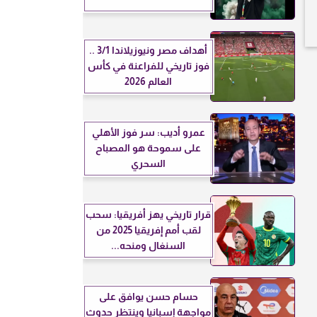
أهداف مصر ونيوزيلاندا 3/1 ..
فوز تاريخي للفراعنة في كأس
العالم 2026
عمرو أديب: سر فوز الأهلي
على سموحة هو المصباح
السحري
قرار تاريخي يهز أفريقيا: سحب
لقب أمم إفريقيا 2025 من
السنغال ومنحه...
حسام حسن يوافق على
مواجهة إسبانيا وينتظر حدوث