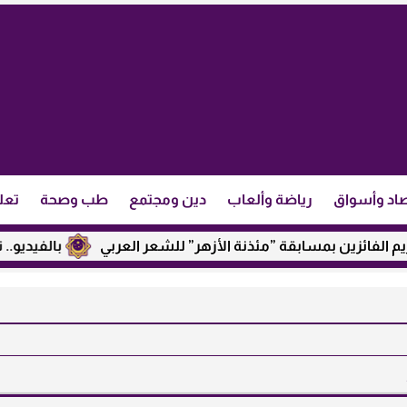
اد وأسواق
رياضة وألعاب
دين ومجتمع
طب وصحة
تعل
 بمسابقة ”مئذنة الأزهر” للشعر العربي
بالفيديو.. نجيب ساوير