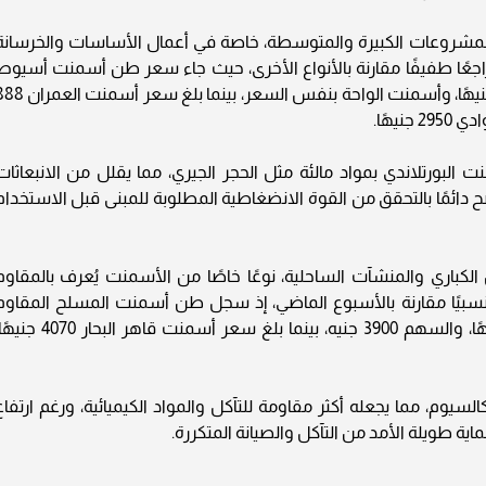
لمشروعات الكبيرة والمتوسطة، خاصة في أعمال الأساسات والخرسانة
راجعًا طفيفًا مقارنة بالأنواع الأخرى، حيث جاء سعر طن أسمنت أسيوط
"إيه وان" عند 3000 جنيه، ولافارج "شطبنا" 2970 جنيهًا، وأسمنت الواحة بنفس السعر، بينما بلغ
لبورتلاندي بمواد مالئة مثل الحجر الجيري، مما يقلل من الانبعاثات
ح دائمًا بالتحقق من القوة الانضغاطية المطلوبة للمبنى قبل الاستخدام
لكباري والمنشآت الساحلية، نوعًا خاصًا من الأسمنت يُعرف بالمقاوم
ا نسبيًا مقارنة بالأسبوع الماضي، إذ سجل طن أسمنت المسلح المقاوم
4000 جنيه، وأسمنت أسيوط المقاوم 3850 جنيهًا، والسهم 3900 جنيه، بينما بلغ سعر أسمنت قاهر البحار
السيوم، مما يجعله أكثر مقاومة للتآكل والمواد الكيميائية، ورغم ارتفاع
ية طويلة الأمد من التآكل والصيانة المتكررة.