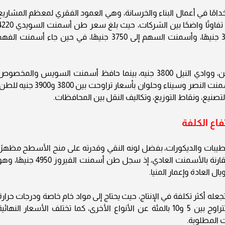
خدامًا في أعمال البناء والخرسانة، وهي العمود الفقري لمعظم المشاريع
السكنية والتجارية. اليوم سجلت أسعار الأسمنت تفاوتًا واضحًا بين الشركات، حيث بلغ سعر طن 
جنيهًا، بينما وصل سعر أسمنت المعلم إلى 3730 جنيهًا، وأسمنت السهم إلى 3750 جنيهًا، في حين جاء أسمنت الف
أما أسمنت قنا "المسلة" فسجل 4200 جنيه للطن، ووادي النيل 3800 جنيه، بينما حافظ أسمنت السويس والمخصو
على سعر 3900 إلى 3910 جنيهات، في حين جاء أسمنت النصر وسيناء وحلوان بأسعار تراوحت بين 3800 و3900 جني
 التصنيع، ونقاط التوزيع، وتكاليف النقل بين المحافظات.
اع الكلفة
تشطيبات والديكورات، بفضل لونه النقي وقدرته على منح الأسطح مظهرًا
جماليًا مميزًا. وتظهر أسعار اليوم ارتفاعًا نسبيًا مقارنة بالأسمنت العادي، إذ سجل طن أسمنت الفيروز 4950 جني
العادة وإعمار المنيا.
له أكثر تكلفة في الإنتاج، حيث يحتاج إلى مواد خام خاصة ودرجات حرارة
عالية أثناء التصنيع. ولذلك يرتفع سعره بنسبة تتراوح بين 5 و10 بالمئة عن الأنواع الأخرى، كما تختلف الأسعار النهائي
المطلوبة.