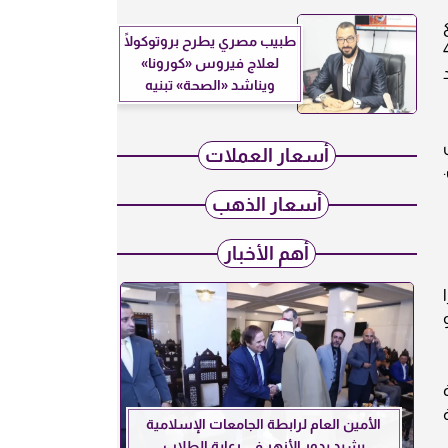
طبيب مصري يطرح بروتوكولًا
أسمنت السويدي 4220
لعلاج فيروس «كورونا»
هد
ويناشد «الصحة» تبنيه
ص
أسعار العملات
ه للطن.
أسعار الذهب
أهم الأخبار
هًا، وهو
ة
الأمين العام لرابطة الجامعات الإسلامية
يشيد بدور الأزهر في رعاية الطلاب