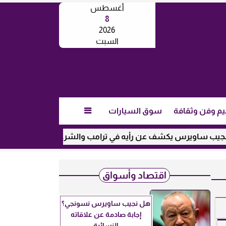
أغسطس
8
2026
السبت
يم وفن وثقافة
سوق السيارات

س يكشف عن رأيه في ترامب والشرع وإيران.. ماذا قال؟
بالفي
اقتصاد وأسواق
هل نجيب ساويرس نسونجي؟
إجابة صادمة عن علاقاته
النسائية