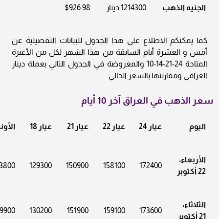
الجنيه الذهب
1214300 دينار
$926.98
كما يمكنكم الاطلاع على هذا الجدول للبيانات التفصيلية عن
أمس و العشرة أيام السابقة من هذا الشهر لكل من الأعيرة
المتاحة 24-21-14-10 والمعروضة في الجدول التالي بعملة دينار
العراقي ومقارنتها بالسعر الحالي.
سعر الذهب في العراق آخر 10 أيام
اليوم
عيار 24
عيار 22
عيار 21
عيار 18
الأون
الأربعاء،
3800
129300
150900
158100
172400
22 أكتوبر
الثلاثاء،
9900
130200
151900
159100
173600
21 أكتوبر