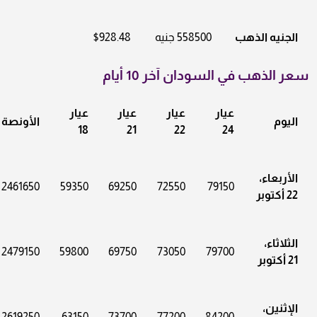
الجنيه الذهب
558500 جنيه
$928.48
سعر الذهب في السودان آخر 10 أيام
عيار
عيار
عيار
عيار
اليوم
الأونصة
18
21
22
24
الأربعاء،
2461650
59350
69250
72550
79150
22 أكتوبر
الثلاثاء،
2479150
59800
69750
73050
79700
21 أكتوبر
الإثنين،
2619250
63150
73700
77200
84200