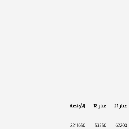
عيار 21
عيار 18
الأونصة
2211650
53350
62200