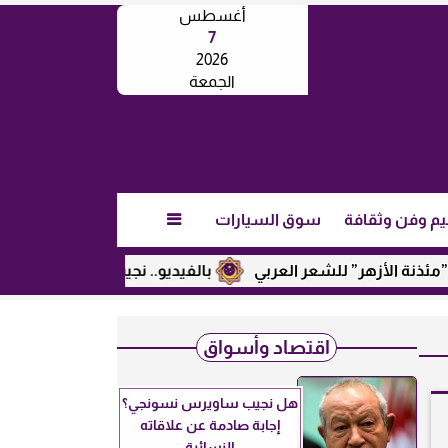
أغسطس
7
2026
الجمعة
يم وفن وثقافة
سوق السيارات

ر” للشعر العربي
بالفيديو.. نجيب ساويرس يكشف عن رأيه في ت
اقتصاد وأسواق
هل نجيب ساويرس نسونجي؟
إجابة صادمة عن علاقاته
النسائية