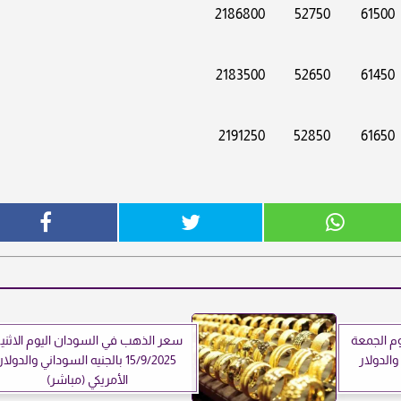
2186800
52750
61500
2183500
52650
61450
2191250
52850
61650
م الجمعة
سعر الذهب في السودان اليوم الاثني
ني والدولار
15/9/2025 بالجنيه السوداني والدولار
الأمريكي (مباشر)