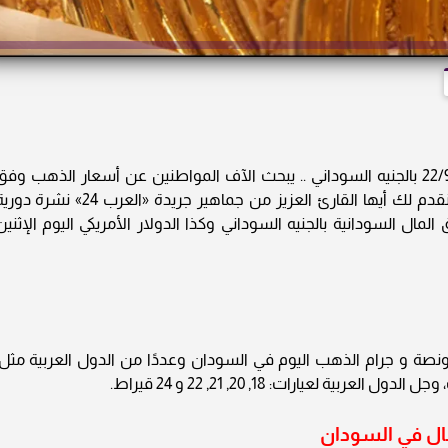
أسعار الذهب في السودان اليوم الإثنين 22/9/2025 بالجنيه السوداني .. يبحث الآف المواطنين عن أسعار الذهب وف
اهتمامات البيع والشراء، وكذا الاستثمار؛ وعليه نقدم لك أيها القارئ العزيز من جماهير جريدة «العرب 24» نشرة
 السودانية بالجنيه السوداني وكذا الدولار الأمريكي اليوم الإثنين
ونصة و جرام الذهب اليوم في السودان وعددًا من الدول العربية مثل:
ة لعيارات: 18, 20, 21, 22 و 24 قيراط.
ال في السودان