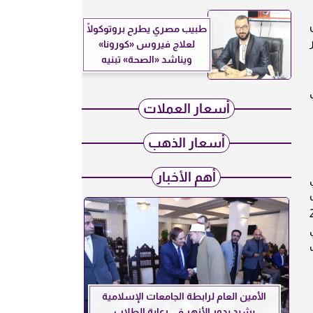
كل
طبيب مصري يطرح بروتوكولًا
لعلاج فيروس «كورونا»
ويناشد «الصحة» تبنيه
في
أسعار العملات
أسعار الذهب
أهم الأخبار
ي
ذهب عيار 21 اليمن، سعر الذهب عيار 24
الأمين العام لرابطة الجامعات الإسلامية
يشيد بدور الأزهر في رعاية الطلاب