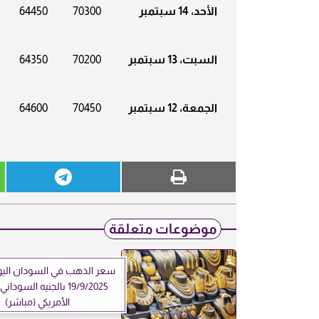
الأحد، 14 سبتمبر
70300
64450
السبت، 13 سبتمبر
70200
64350
الجمعة، 12 سبتمبر
70450
64600
موضوعات متعلقة
سعر الذهب في السودان اليو
19/9/2025 بالجنيه السودا
الأمريكي (مباشر)