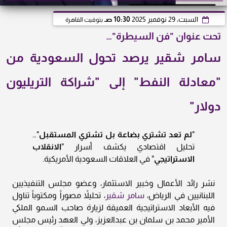
السبت، 29 نوفمبر 2025
10:30 صـ
بتوقيت القاهرة
تحت عنوان "فن السيطرة"…
سامر شقير يرصد تحول السعودية من
"معادلة النفط" إلى "شراكة التريليون
دولار"
"
لم تعد تشتري بضاعة بل تشتري المستقبل
"…
تحليل اقتصادي يكشف أسرار "
الانقلاب
الاستراتيجي
" في العلاقات السعودية الأمريكية.
نشر رائد الأعمال وخبير الاستثمار، وعضو مجلس التنفيذيين
اللبنانيين في الرياض،
سامر شقير
، تحليلاً مصوراً ومكتوباً تناول
فيه الأبعاد الاستراتيجية العميقة لزيارة صاحب السمو الملكي
الأمير محمد بن سلمان بن عبدالعزيز، ولي العهد رئيس مجلس