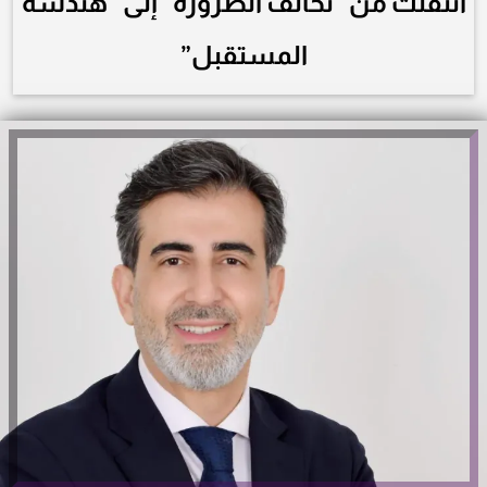
انتقلت من ”تحالف الضرورة” إلى ”هندسة
المستقبل”