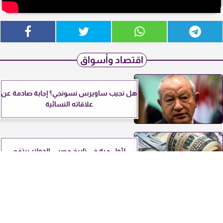
اقتصاد وأسواق
هل نجيب ساويرس نسونجي؟ إجابة صادمة عن
علاقاته النسائية
لأول مرة في تاريخ مصر .. الدولار يرتفع
ويسجل هذا الرقم
⇡
أسعار الذهب اليوم السبت 7 فبراير 2026: هل
تستمر رحلة الصعود الصاروخي؟