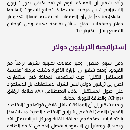
وأكد شقير أن المملكة اليوم لم تعد تكتفي بدور "الزبون
الاستراتيجي"، بل فرضت نفسها كـ "صانع للسوق" (Market
Maker)، مشدداً على أن الصفقات الحالية – بما فيها الـ 350 مليار
دولار وصفقات الدفاع – تأتي بقاعدة ذهبية وهي "توطين
التصنيع ونقل التكنولوجيا".
استراتيجية التريليون دولار
وفي سياق متصل، وعبر مقالات تحليلية نشرها تزامناً مع
الفيديو، أوضح شقير أن الزيارة الأخيرة دشنت مرحلة "هندسة
المستقبل التقني"، حيث تستهدف المملكة ضخ استثمارات
تصل إلى تريليون دولار، ليس لشراء الاستهلاك، بل للاستحواذ
على أصول المستقبل: الذكاء الاصطناعي (AI)، صناعة الرقائق
(Chips)، والطاقة النووية المدنية.
ولفت شقير إلى أن المملكة تستغل فائض قوتها من "الاقتصاد
القديم" (النفط) لضخه في شرايين "الاقتصاد الجديد"، مستشهدًا
بالاتفاقيات الضخمة مع عمالقة التقنية ومراكز البيانات (مثل xAI
وإنفيديا)، ومعتبراً أن السعودية بفضل انخفاض تكلفة الطاقة