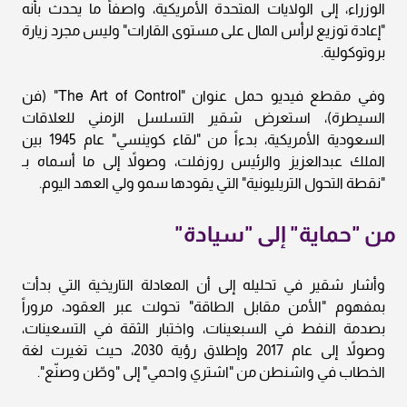
الوزراء، إلى الولايات المتحدة الأمريكية، واصفاً ما يحدث بأنه
"إعادة توزيع لرأس المال على مستوى القارات" وليس مجرد زيارة
بروتوكولية.
وفي مقطع فيديو حمل عنوان "The Art of Control" (فن
السيطرة)، استعرض شقير التسلسل الزمني للعلاقات
السعودية الأمريكية، بدءاً من "لقاء كوينسي" عام 1945 بين
الملك عبدالعزيز والرئيس روزفلت، وصولاً إلى ما أسماه بـ
"نقطة التحول التريليونية" التي يقودها سمو ولي العهد اليوم.
من "حماية" إلى "سيادة"
وأشار شقير في تحليله إلى أن المعادلة التاريخية التي بدأت
بمفهوم "الأمن مقابل الطاقة" تحولت عبر العقود، مروراً
بصدمة النفط في السبعينات، واختبار الثقة في التسعينات،
وصولاً إلى عام 2017 وإطلاق رؤية 2030، حيث تغيرت لغة
الخطاب في واشنطن من "اشتري واحمي" إلى "وطّن وصنّع".