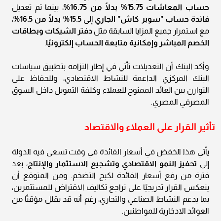
حساب المعاشات 15.75% بدلًا من 16.75%
، بينما تم تعديل
فائدة حساب "سوبر كاش" الجاري
إلى
15.5% بدلًا من 16.5%
،
مع استمرار جميع المزايا السابقة مثل
دفتر الشيكات وبطاقات
الخصم المباشر وإمكانية متابعة الحساب إلكترونيًا
.
وأكد البنك أن التعديلات تأتي في إطار التزامه بتطبيق سياسات
البنك المركزي الداعمة للنشاط الاقتصادي، وللحفاظ على
التوازن بين العائد الممنوح للعملاء وكلفة التمويل داخل السوق
المصرفي المصري.
تأثير القرار على العملاء والاقتصاد
يأتي هذا الخفض في أسعار الفائدة في وقت تسعى فيه الدولة
إلى
تحفيز النمو الاقتصادي وتشجيع الاستثمار والإنتاج
، بعد
فترة من رفع أسعار الفائدة لكبح التضخم. ومن المتوقع أن
ينعكس القرار تدريجيًا على تراجع تكاليف الاقتراض للمستثمرين،
بما يدعم النشاط الصناعي والتجاري، رغم أنه قد يقلل مؤقتًا من
العوائد الادخارية للمواطنين.