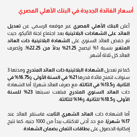
أسعار الفائدة الجديدة في البنك الأهلي المصري
أعلن
البنك الأهلي المصري
عبر موقعه الرسمي عن
تعديل
العائد على الشهادات البلاتينية
بعد اجتماع لجنة الأليكو، حيث
تم خفض العائد السنوي على
الشهادة البلاتينية ذات العائد
المتغير
بنسبة 1% ليصبح
21.25% بدلًا من 22.25%
، ويُصرف
العائد كل ثلاثة أشهر.
كما تم تعديل
الشهادة البلاتينية ذات العائد المتدرج
ومدتها 3
سنوات، لتمنح فائدة قدرها
21% في السنة الأولى
، و
16.75% في
الثانية
، و
13.5% في الثالثة
، مع صرف العائد شهريًا. أما الشهادة
ذات
العائد السنوي المتدرج
فبلغت نسبتها
23% للسنة
الأولى
، و
18.5% للثانية
، و
14% للثالثة
.
أما الشهادة ذات
العائد الشهري الثابت
، فاستقر العائد عند
17% شهريًا
، مع حد أدنى للاكتتاب يبدأ من 1000 جنيه، كما تتيح
إمكانية الحصول على
بطاقات ائتمان بضمان الشهادة
.