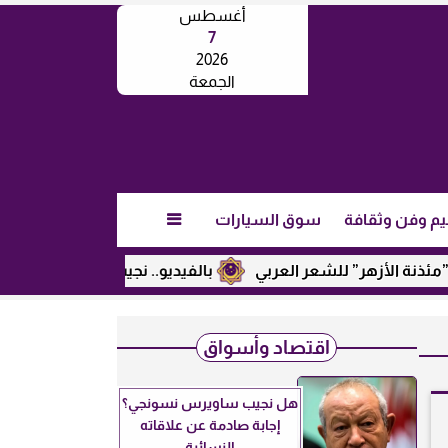
أغسطس
7
2026
الجمعة
يم وفن وثقافة
سوق السيارات

هر” للشعر العربي
بالفيديو.. نجيب ساويرس يكشف عن رأيه في 
اقتصاد وأسواق
هل نجيب ساويرس نسونجي؟
إجابة صادمة عن علاقاته
النسائية