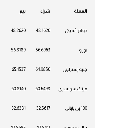
العملة
شراء
بيع
دولار أمريكى
48.1620
48.2620
يورو
56.6963
56.8189
جنيه إسترلينى
64.9850
65.1537
فرنك سويسرى
60.6498
60.8140
100 ين يابانى
32.5617
32.6381
ريال سعودى
12.8411
12.8685