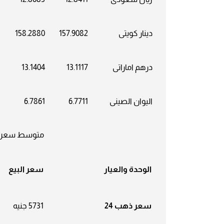
دينار كويتى
157.9082
158.2880
درهم اماراتى
13.1117
13.1404
اليوان الصينى
6.7711
6.7861
متوسط سعر الذ
الوحدة والعيار
سعر البيع
سعر ذهب 24
5731 جنيه