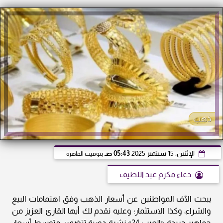
ذهب
الإثنين، 15 سبتمبر 2025
05:43 صـ
بتوقيت القاهرة
دعاء مكرم عبد اللطيف
يبحث الآف المواطنين عن أسعار الذهب وفق اهتمامات البيع
والشراء، وكذا الاستثمار؛ وعليه نقدم لك أيها القارئ العزيز من
جماهير جريدة «العرب 24» نشرة دورية تتضمن متوسط أسعار