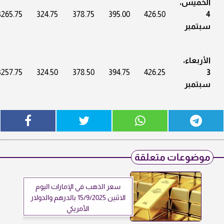
الخميس،
3265.75
324.75
378.75
395.00
426.50
4
سبتمبر
الأربعاء،
3257.75
324.50
378.50
394.75
426.25
3
سبتمبر
موضوعات متعلقة
سعر الذهب في الإمارات اليوم
الاثنين 15/9/2025 بالدرهم والدولار
الأمريكي