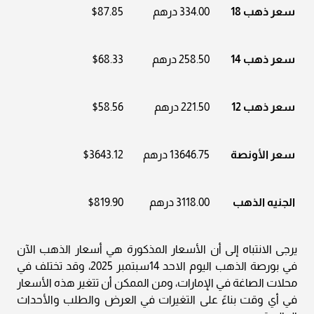
سعر ذهب 18
334.00 درهم
$87.85
سعر ذهب 14
258.50 درهم
$68.33
سعر ذهب 12
221.50 درهم
$58.56
سعر الأونصة
13646.75 درهم
$3643.12
الجنيه الذهب
3118.00 درهم
$819.90
يرجى الانتباه إلى أن الأسعار المذكورة هي أسعار الذهب الآن
في بورصة الذهب اليوم الاحد 14سبتمبر 2025، وقد تختلف في
محلات الصاغة في الإمارات، ومن الممكن أن تتغير هذه الأسعار
في أي وقت بناءً على التغيرات في العرض والطلب والأحداث