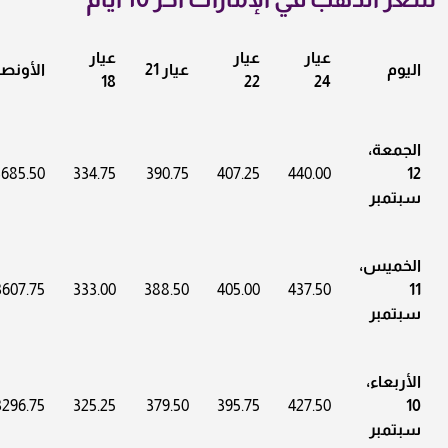
عيار
عيار
عيار
اليوم
عيار 21
الأونص
18
22
24
الجمعة،
3685.50
334.75
390.75
407.25
440.00
12
سبتمبر
الخميس،
3607.75
333.00
388.50
405.00
437.50
11
سبتمبر
الأربعاء،
3296.75
325.25
379.50
395.75
427.50
10
سبتمبر