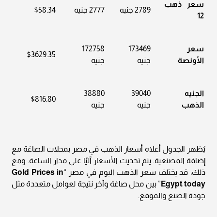
سعر ذهب
2789 جنيه
2777 جنيه
$58.34
12
سعر
173469
172758
$3629.35
الأونصة
جنيه
جنيه
الجنيه
39040
38880
$816.80
الذهب
جنيه
جنيه
يُظهر الجدول أعلاه أسعار الذهب في مصر بمحلات الصاغة مع
إضافة المصنعية. يتم تحديث الأسعار آليًا على مدار الساعة. ومع
ذلك، قد يختلف سعر الذهب اليوم في مصر “
Gold Prices in
Egypt today
” بين محل صاغة وآخر نتيجة لعوامل متعددة مثل
جودة الصنع والموقع.