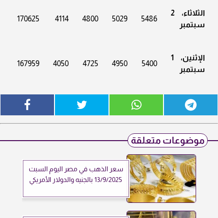
الثلاثاء، 2
170625
4114
4800
5029
5486
سبتمبر
الإثنين، 1
167959
4050
4725
4950
5400
سبتمبر
موضوعات متعلقة
سعر الذهب في مصر اليوم السبت
13/9/2025 بالجنيه والدولار الأمريكي