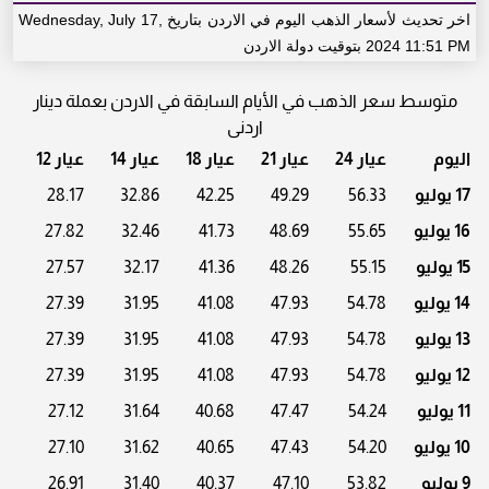
اخر تحديث لأسعار الذهب اليوم في الاردن بتاريخ Wednesday, July 17,
2024 11:51 PM بتوقيت دولة الاردن
متوسط سعر الذهب في الأيام السابقة في الاردن بعملة دينار
اردنى
اليوم
عيار 24
عيار 21
عيار 18
عيار 14
عيار 12
17 يوليو
56.33
49.29
42.25
32.86
28.17
16 يوليو
55.65
48.69
41.73
32.46
27.82
15 يوليو
55.15
48.26
41.36
32.17
27.57
14 يوليو
54.78
47.93
41.08
31.95
27.39
13 يوليو
54.78
47.93
41.08
31.95
27.39
12 يوليو
54.78
47.93
41.08
31.95
27.39
11 يوليو
54.24
47.47
40.68
31.64
27.12
10 يوليو
54.20
47.43
40.65
31.62
27.10
9 يوليو
53.82
47.10
40.37
31.40
26.91