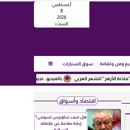
أغسطس
8
2026
السبت
يم وفن وثقافة
سوق السيارات

ر” للشعر العربي
بالفيديو.. نجيب ساويرس يكشف عن رأيه في ت
اقتصاد وأسواق
هل نجيب ساويرس نسونجي؟
إجابة صادمة عن علاقاته
النسائية