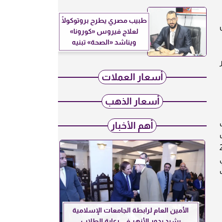
طبيب مصري يطرح بروتوكولًا
كل
لعلاج فيروس «كورونا»
ويناشد «الصحة» تبنيه
ار
أسعار العملات
أسعار الذهب
ب
أهم الأخبار
ذهب عيار 21 اليمن، سعر الذهب عيار 24
الأمين العام لرابطة الجامعات الإسلامية
يشيد بدور الأزهر في رعاية الطلاب