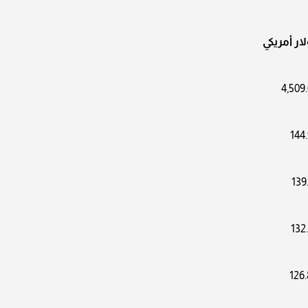
ار أمريكي
4,509
144
139
132
126