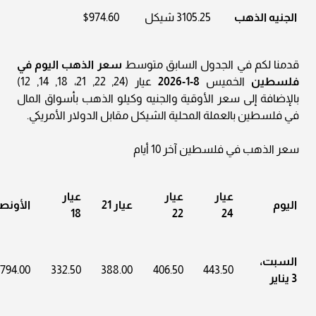
الجنيه الذهب
3105.25 شيكل
$974.60
قدمنا لكم في الجدول السابق متوسط
سعر الذهب اليوم في
فلسطين
الخميس
8-1-2026
عيار (24, 22, 21، 18, 14, 12)
بالإضافة إلى سعر الأوقية والجنيه وكيلو الذهب بأسواق المال
في فلسطين بالعملة المحلية الشيكل مقابل الدولار الأمريكي.
سعر الذهب في فلسطين آخر 10 أيام
عيار
عيار
عيار
اليوم
عيار 21
الأونص
18
22
24
السبت،
3794.00
332.50
388.00
406.50
443.50
3 يناير