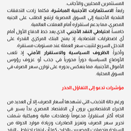
المستثمرين المحليين والأجانب.
رابعاً:
الاستثمارات الأجنبية المباشرة
، فكلما زادت التدفقات
النقدية الأجنبية إلى السوق المصرية ارتفع الطلب على الجنيه
المصري، مما يدعم استقراره أمام العملات العالمية.
خامساً:
احتياطي النقد الأجنبي
، الذي يعد خط الدفاع الأول أمام
أي اضطرابات اقتصادية، إذ يمنح البنك المركزي القدرة على
التدخل السريع لتثبيت سعر العملة عند مستويات مستقرة.
وأخيراً:
الظروف السياسية والاستقرار الأمني
، إذ تلعب
الأوضاع السياسية دوراً محورياً في جذب أو عزوف رؤوس
الأموال الأجنبية، مما ينعكس بدوره على توازن سعر الصرف في
السوق المحلية.
مؤشرات تدعو إلى التفاؤل الحذر
ورغم حالة التذبذب التي تشهدها أسعار الصرف، إلا أن العديد من
الخبراء الاقتصاديين يرون أن الاقتصاد المصري بدأ يسير في
اتجاه أكثر استقراراً، مدعوماً بإصلاحات مالية وهيكلية شملت
تحرير سعر الصرف وتعزيز الصادرات وزيادة موارد الدولة من
السياحة وتحويلات المصريين بالخارج، كما أن ارتفاع احتياطي النقد