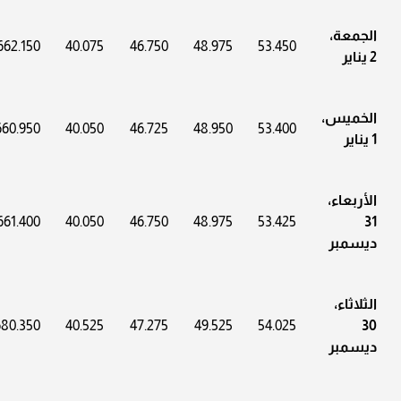
الجمعة،
662.150
40.075
46.750
48.975
53.450
2 يناير
الخميس،
660.950
40.050
46.725
48.950
53.400
1 يناير
الأربعاء،
661.400
40.050
46.750
48.975
53.425
31
ديسمبر
الثلاثاء،
680.350
40.525
47.275
49.525
54.025
30
ديسمبر