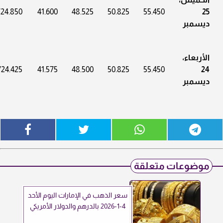
724.850
41.600
48.525
50.825
55.450
25
ديسمبر
الأربعاء،
724.425
41.575
48.500
50.825
55.450
24
ديسمبر
موضوعات متعلقة
سعر الذهب في الإمارات اليوم الأحد
4-1-2026 بالدرهم والدولار الأمريكي