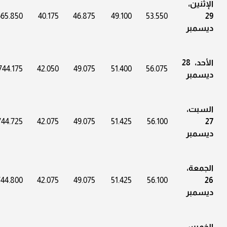
الإثنين،
665.850
40.175
46.875
49.100
53.550
29
ديسمبر
الأحد، 28
744.175
42.050
49.075
51.400
56.075
ديسمبر
السبت،
744.725
42.075
49.075
51.425
56.100
27
ديسمبر
الجمعة،
744.800
42.075
49.075
51.425
56.100
26
ديسمبر
الخميس،