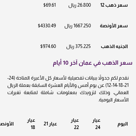
سعر ذهب 12
26.800 ريال
$69.61
سعر الأونصة
1667.250 ريال
$4330.49
الجنيه الذهب
375.225 ريال
$974.60
سعر الذهب في عمان آخر 10 أيام
نقدم لكم جدولاً ببيانات تفصيلية لأسعار كل الأعيرة المتاحة (24-
21-18-14-12) عن يوم أمس والأيام العشرة السابقة بعملة الريال
العماني، وذلك لتزويدك بمعلومات شاملة لمتابعة تغيرات
الأسعار اليومية.
عيار
عيار
عيار
اليوم
عيار 21
الأونص
18
22
24