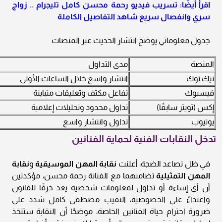
اقرأ أيضًا: تسريب فيديو رحمة محسن كامل تليجرام .. زواج
سري وانفصال سريع شاهد التفاصيل الكاملة
جدول معلوماتي يوضح انتشار الحديث عبر المنصات
المنصة
مدى التداول
تيك توك
انتشار واسع خلال الساعات الأولى
فيسبوك
تفاعل مكثف وتعليقات متباينة
إكس (تويتر سابقًا)
تداول محدود وتحليلات إعلامية
يوتيوب
تداول وانتشار واسع
تدخل النقابات الفنية لحماية الفنانين
في ظل تصاعد الضجة، أعلنت
نقابة المهن الموسيقية
و
نقابة
المهن التمثيلية
تضامنهما مع الفنانة رحمة محسن، مؤكدتين
أن أي إساءة أو تداول لمعلومات شخصية يعد خرقًا للقانون
واعتداءً على الخصوصية، النقيب مصطفى كامل شدد على
ضرورة احترام حياة الفنانين الخاصة، موضحًا أن النقابة ستتخذ