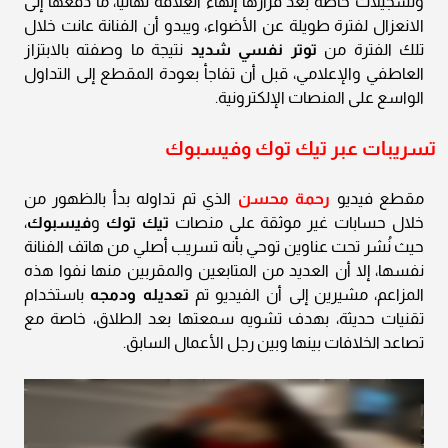
وتسجيلات خاصة بعد قرارها إنهاء العلاقة نهائيًا، ما دفعها إلى
الانعزال لفترة طويلة عن الأضواء، ويبدو أن الفنانة عانت خلال
تلك الفترة من
توتر نفسي شديد
نتيجة ما وصفته بالابتزاز
العاطفي والإعلامي، قبل أن تفاجأ بعودة المقطع إلى التداول
الواسع على المنصات الإلكترونية.
تسريبات عبر تيك توك وفيسبوك
مقطع فيديو
رحمة محسن
الذي تم تداوله بدأ بالظهور من
خلال حسابات غير موثقة على منصات
تيك توك
و
فيسبوك
،
حيث نُشر تحت عناوين توحي بأنه تسريب أصلي من هاتف الفنانة
نفسها، إلا أن العديد من المتابعين والمقربين منها نفوا هذه
المزاعم، مشيرين إلى أن الفيديو تم
تعديله ودمجه
باستخدام
تقنيات حديثة، بهدف تشويه سمعتها بعد الطلاق، خاصة مع
تصاعد الخلافات بينها وبين رجل الأعمال السابق.