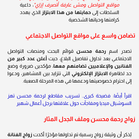
مواقع التواصل ومش عارفة أتصرف إزاي"
، داعية
السلطات إلى
حمايتها من هذا الابتزاز
الذي يهدد
كرامتها وحياتها الشخصية
تضامن واسع على مواقع التواصل الاجتماعي
تصدر اسم
رحمة محسن
قوائم البحث ومنصات التواصل
الاجتماعي بعد تداول تفاصيل البلاغ، حيث
أعلن عدد كبير من
الفنانين والإعلاميين تضامنهم معها
، مؤكدين ضرورة وضع
حد لظاهرة
الابتزاز الإلكتروني
التي تتزايد بين المشاهير، ودعوا
إلى احترام خصوصيتها ودعمها في هذه المرحلة الصعبة.
اقرأ أيضًا: فضيحة كبرى.. تسريب مقاطع لرحمة محسن تهز
السوشيال ميديا ومفاجآت حول علاقتها برجل أعمال شهير
زواج رحمة محسن وملف الجدل المثار
يُذكر أن وثيقة زواج رسمية تم تداولها مؤخرًا أكدت
زواج الفنانة