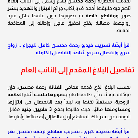
تقدمت المطربة
رحمة محسن
ببلاغ رسمي إلى
النائب العام
تتهم فيه طليقها أحمد. ف بارتكاب جرائم
الابتزاز والتهديد بنشر
صور ومقاطع خاصة
تم تصويرها دون علمها خلال فترة
زواجهما، مطالبة بفتح تحقيق عاجل وإحالته إلى المحاكمة
الجنائية.
اقرأ أيضًا: تسريب فيديو رحمة محسن كامل تليجرام .. زواج
سري وانفصال سريع شاهد التفاصيل الكاملة
تفاصيل البلاغ المقدم إلى النائب العام
بحسب البلاغ الذي قدمه
محامي الفنانة رحمة محسن
، فإن
موكلته فوجئت بأن طليقها قام
بتصويرها خلسة أثناء العلاقة
الزوجية
، مستغلًا ثقتها به، ليبدأ بعد الانفصال في
ابتزازها
ومساومتها ماليًا
، حيث طالبها بدفع
3 ملايين جنيه
مقابل
التوقف عن نشر تلك المقاطع أو إرسالها إلى أصدقائها وأقاربها.
اقرأ أيضًا: فضيحة كبرى.. تسريب مقاطع لرحمة محسن تهز