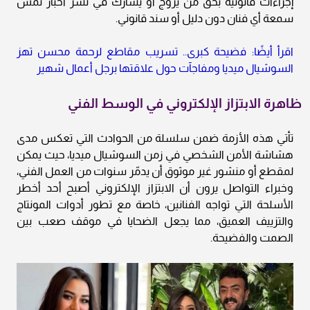
إجراءات قانونية بحق من يروّج أو يشارك في نشر أخبار تمس
سمعة أي فنان دون دليل أو سند قانوني.
اقرأ أيضًا: فضيحة كبرى.. تسريب مقاطع لرحمة محسن تهز
السوشيال ميديا ومفاجآت حول علاقتها برجل أعمال شهير
ظاهرة الابتزاز الإلكتروني في الوسط الفني
تأتي هذه الأزمة ضمن سلسلة من الحوادث التي تعكس مدى
هشاشة الأمن الشخصي في زمن السوشيال ميديا، حيث يمكن
لمقطع أو منشور غير موثوق أن يدمّر سنوات من العمل الفني،
وخبراء التواصل يرون أن الابتزاز الإلكتروني أصبح أحد أخطر
الأسلحة التي تواجه الفنانين، خاصة مع تطور أدوات المونتاج
والتزييف العميق، مما يجعل الضحايا في موقف صعب بين
الصمت والفضيحة.