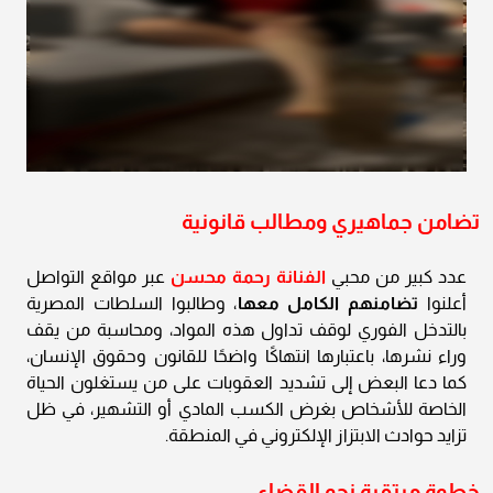
تضامن جماهيري ومطالب قانونية
عدد كبير من محبي
الفنانة رحمة محسن
عبر مواقع التواصل
أعلنوا
تضامنهم الكامل معها
، وطالبوا السلطات المصرية
بالتدخل الفوري لوقف تداول هذه المواد، ومحاسبة من يقف
وراء نشرها، باعتبارها انتهاكًا واضحًا للقانون وحقوق الإنسان،
كما دعا البعض إلى تشديد العقوبات على من يستغلون الحياة
الخاصة للأشخاص بغرض الكسب المادي أو التشهير، في ظل
تزايد حوادث الابتزاز الإلكتروني في المنطقة.
خطوة مرتقبة نحو القضاء