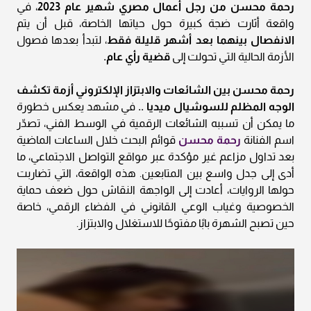
رحمة محسن من رجل أعمال مصري شهير عام 2023
، في
واقعة أثارت ضجة كبيرة حول حياتها الخاصة، قبل أن يتم
الانفصال بينهما بعد أشهر قليلة فقط
، لتبدأ بعدها فصول
الأزمة الحالية التي تحولت إلى
قضية رأي عام.
رحمة محسن بين الشائعات والابتزاز الإلكتروني أزمة تكشف
الوجه المظلم للسوشيال ميديا ..
في مشهد يعكس خطورة
ما يمكن أن تسببه الشائعات الرقمية في الوسط الفني، تصدّر
اسم الفنانة
رحمة محسن
قوائم البحث خلال الساعات الماضية
بعد تداول مزاعم غير مؤكدة عبر مواقع التواصل الاجتماعي، ما
أدى إلى جدل واسع بين المتابعين. هذه الواقعة، التي تضاربت
حولها الروايات، أعادت إلى الواجهة النقاش حول ضعف حماية
الخصوصية وغياب الوعي القانوني في الفضاء الرقمي، خاصة
حين تصبح الشهرة بابًا مفتوحًا للاستغلال والابتزاز.