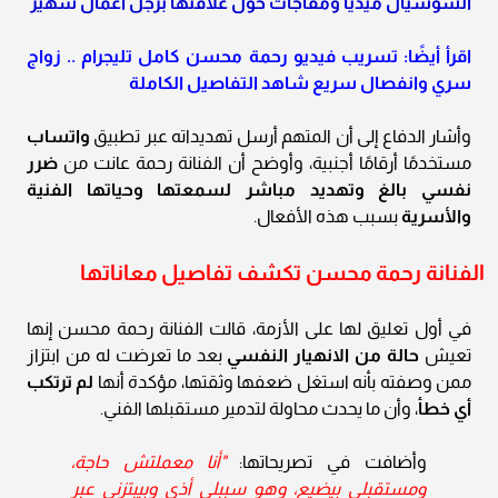
السوشيال ميديا ومفاجآت حول علاقتها برجل أعمال شهير
اقرأ أيضًا: تسريب فيديو رحمة محسن كامل تليجرام .. زواج
سري وانفصال سريع شاهد التفاصيل الكاملة
وأشار الدفاع إلى أن المتهم أرسل تهديداته عبر تطبيق
واتساب
مستخدمًا أرقامًا أجنبية، وأوضح أن الفنانة رحمة عانت من
ضرر
نفسي بالغ وتهديد مباشر لسمعتها وحياتها الفنية
والأسرية
بسبب هذه الأفعال.
الفنانة رحمة محسن تكشف تفاصيل معاناتها
في أول تعليق لها على الأزمة، قالت الفنانة رحمة محسن إنها
تعيش
حالة من الانهيار النفسي
بعد ما تعرضت له من ابتزاز
ممن وصفته بأنه استغل ضعفها وثقتها، مؤكدة أنها
لم ترتكب
أي خطأ
، وأن ما يحدث محاولة لتدمير مستقبلها الفني.
وأضافت في تصريحاتها:
"أنا معملتش حاجة،
ومستقبلي بيضيع، وهو سببلي أذى وبيبتزني عبر