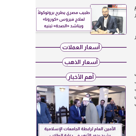
لكم
طبيب مصري يطرح بروتوكولًا
لعلاج فيروس «كورونا»
ويناشد «الصحة» تبنيه
ار
أسعار العملات
أسعار الذهب
ب
أهم الأخبار
يار 24 اليمن،
الأمين العام لرابطة الجامعات الإسلامية
يشيد بدور الأزهر في رعاية الطلاب