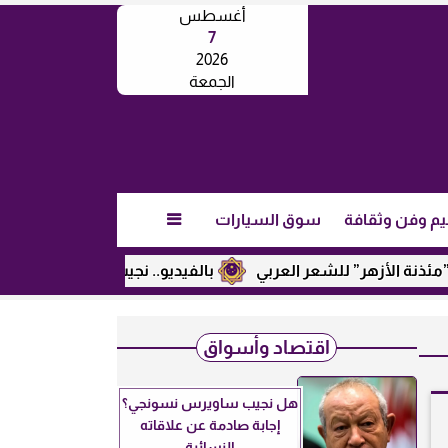
أغسطس
7
2026
الجمعة
يم وفن وثقافة
سوق السيارات

هر” للشعر العربي
بالفيديو.. نجيب ساويرس يكشف عن رأيه في ت
اقتصاد وأسواق
هل نجيب ساويرس نسونجي؟
إجابة صادمة عن علاقاته
النسائية