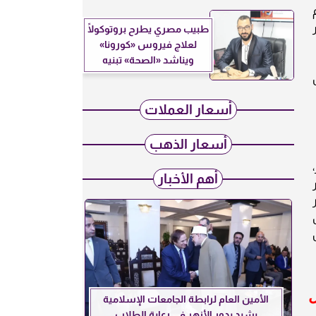
كم
طبيب مصري يطرح بروتوكولًا
لعلاج فيروس «كورونا»
ويناشد «الصحة» تبنيه
جل
أسعار العملات
أسعار الذهب
،
أهم الأخبار
من، سعر
ل
الأمين العام لرابطة الجامعات الإسلامية
يشيد بدور الأزهر في رعاية الطلاب