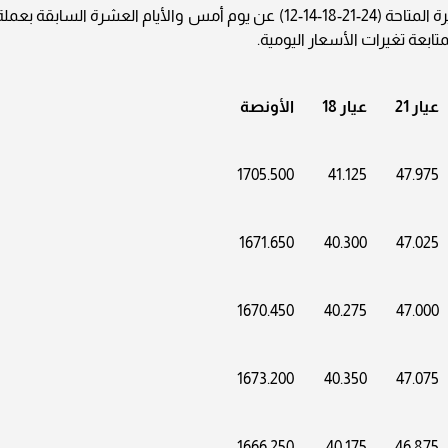
نقدم لكم جدولاً ببيانات تفصيلية لأسعار كل الأعيرة المتاحة (24-21-18-14-12) عن يوم أمس والأيام العشرة السابقة بعم
ابعة تغيرات الأسعار اليومية.
عيار 21
عيار 18
الأونصة
1705.500
41.125
47.975
1671.650
40.300
47.025
1670.450
40.275
47.000
1673.200
40.350
47.075
1666.250
40.175
46.875