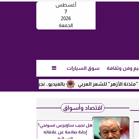
أغسطس
7
2026
الجمعة
يم وفن وثقافة
سوق السيارات

ر” للشعر العربي
بالفيديو.. نجيب ساويرس يكشف عن رأيه في تر
اقتصاد وأسواق
هل نجيب ساويرس نسونجي؟
إجابة صادمة عن علاقاته
النسائية