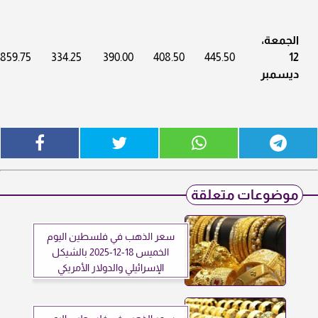
الجمعة،
3859.75
334.25
390.00
408.50
445.50
12
ديسمبر
موضوعات متعلقة
سعر الذهب في فلسطين اليوم
الخميس 18-12-2025 بالشيكل
الإسرائيلي والدولار الأمريكي