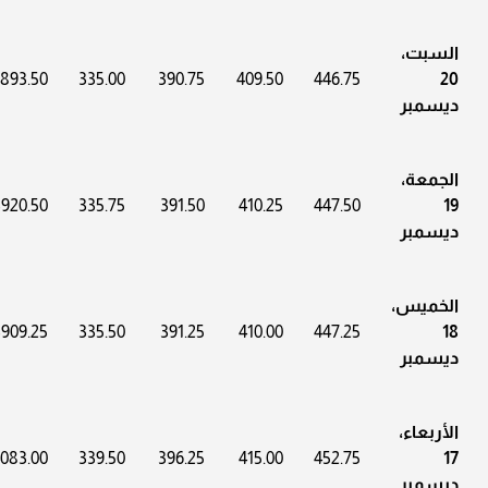
السبت،
3893.50
335.00
390.75
409.50
446.75
20
ديسمبر
الجمعة،
3920.50
335.75
391.50
410.25
447.50
19
ديسمبر
الخميس،
3909.25
335.50
391.25
410.00
447.25
18
ديسمبر
الأربعاء،
4083.00
339.50
396.25
415.00
452.75
17
ديسمبر