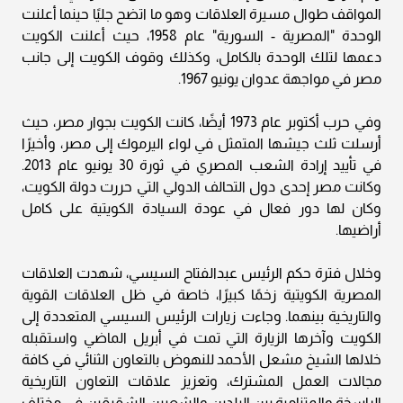
المواقف طوال مسيرة العلاقات وهو ما اتضح جليًا حينما أعلنت
الوحدة "المصرية - السورية" عام 1958، حيث أعلنت الكويت
دعمها لتلك الوحدة بالكامل، وكذلك وقوف الكويت إلى جانب
مصر في مواجهة عدوان يونيو 1967.
وفي حرب أكتوبر عام 1973 أيضًا، كانت الكويت بجوار مصر، حيث
أرسلت ثلث جيشها المتمثل في لواء اليرموك إلى مصر، وأخيرًا
في تأييد إرادة الشعب المصري في ثورة 30 يونيو عام 2013.
وكانت مصر إحدى دول التحالف الدولي التي حررت دولة الكويت،
وكان لها دور فعال في عودة السيادة الكويتية على كامل
أراضيها.
وخلال فترة حكم الرئيس عبدالفتاح السيسي، شهدت العلاقات
المصرية الكويتية زخمًا كبيرًا، خاصة في ظل العلاقات القوية
والتاريخية بينهما. وجاءت زيارات الرئيس السيسي المتعددة إلى
الكويت وآخرها الزيارة التي تمت في أبريل الماضي واستقبله
خلالها الشيخ مشعل الأحمد للنهوض بالتعاون الثنائي في كافة
مجالات العمل المشترك، وتعزيز علاقات التعاون التاريخية
الراسخة والمتنامية بين البلدين والشعبين الشقيقين في مختلف