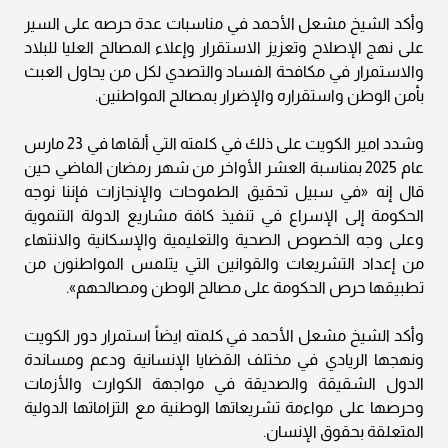
وأكد الشيخ مشعل الأحمد في مناسبات عدة حرصه على السير
على نهج الإصلاح وتعزيز الاستقرار وإعلاء المصالح العليا للبلاد
والاستمرار في مكافحة الفساد والتصدي لكل من يحاول العبث
بأمن الوطن واستقراره والإضرار بمصالح المواطنين.
وشدد امير الكويت على ذلك في كلمته التي ألقاها في 23 مارس
عام 2025 بمناسبة العشر الأواخر من شهر رمضان الماضي حين
قال إنه «في سبيل تحقيق الطموحات والإنجازات فإننا نوجه
الحكومة إلى الإسراع في تنفيذ كافة مشاريع الدولة التنموية
وعلى وجه الخصوص الصحية والتعليمية والإسكانية والانتهاء
من إعداد التشريعات والقوانين التي يتلمس المواطنون من
تطبيقها حرص الحكومة على مصالح الوطن ومصالحهم».
وأكد الشيخ مشعل الأحمد في كلمته ايضاً استمرار دور الكويت
ونهجها الريادي في مختلف القضايا الإنسانية ودعم ومساندة
الدول الشقيقة والصديقة في مواجهة الكوارث والأزمات
وحرصها على مواءمة تشريعاتها الوطنية مع التزاماتها الدولية
المتعلقة بحقوق الإنسان.