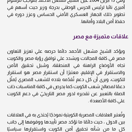
وفي 13 أبريل 2004 عين الشيخ مشعل الأحمد بموجب مرسوم
أميري نائبا لرئيس الحرس الوطني بدرجة وزير حيث أسهم في
تطوير ذلك الجهاز العسكري الأمني الحساس وعزز دوره في
حفظ أمن البلاد وأمانها.
علاقات متميزة مع مصر
ويؤكد الشيخ مشعل الأحمد دائما حرصه علي تعزيز التعاون
مصر في كافة المجالات ويشدد علي توافق رؤية مصر والكويت
تجاه الأوضاع الراهنة في المنطقة، وسُبل تحقيق الأمن
والاستقرار في الإقليم، معتبرًا أن استقرار مصر هو استقرار
للكويت، ويرى أن كل دعم تُقدّمه بلاده للشعب المصري يُمثّل
دعمًا لمصالح شعب الكويت كما يحرص في كافة المناسبات ذات
الصلة بالتعبير عن تقديره لدور مصر التاريخيّ في دعم الكويت
علي كافة الأصعدة .
وتُعتبر العلاقات المصرية الكويتية نموذجًا يُحتذى به في العلاقات
بين الدول ، حيث دائمًا ما تؤكد مصر تأييدها ووقوفها إلى جانب
كل ما من شأنه تحقيق أمن الكويت واستقرارها سياسيًا