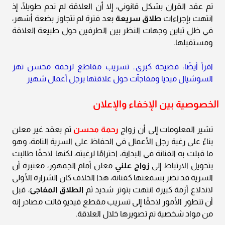
تم عقد القران بشكل قانوني، إلا أن العلاقة لم تدم طويلًا، إذ
انتهت بإجراءات
طلاق سريعة
بعد فترة لم تتجاوز بضعة أشهر،
في ظل تباين وجهات النظر بين الطرفين حول طبيعة العلاقة
ومستقبلها.
اقرأ أيضًا: فضيحة كبرى.. تسريب مقاطع لرحمة محسن تهز
السوشيال ميديا ومفاجآت حول علاقتها برجل أعمال شهير
الخصوصية بين الإخفاء والإعلان
تشير المعلومات إلى أن زواج
رحمة محسن
تم بعقد غير معلن
بناءً على رغبة رجل الأعمال في الحفاظ على السرية التامة، وهو
ما قبلت به الفنانة في البداية، احترامًا لرغبته، لكنها لاحقًا طالبت
بتحويل الارتباط إلى
زواج علني
معلن أمام الجمهور، معتبرة أن
السرية قد تضر بسمعتها كفنانة، هذا الخلاف كان الشرارة الأولى
لاندلاع أزمة كبيرة انتهت بتوتر شديد ثم
الطلاق المفاجئ
، قبل
أن تتطور الأمور لاحقًا إلى تسريب مقطع فيديو قالت مصادر إنه
من مواد شخصية تم تصويرها خلال العلاقة.