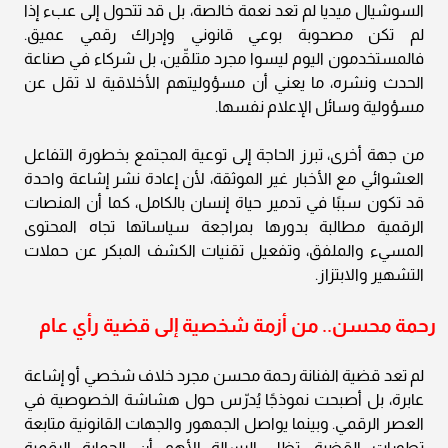
السوشيال ميديا لم تعد نعمة خالصة، بل قد تتحول إلى عبء إذا
لم تكن مصحوبة بوعي قانوني وإدراك رقمي عميق.
فالمستخدمون اليوم ليسوا مجرد متلقّين، بل شركاء في صناعة
الحدث ونشره، ما يعني أن مسؤوليتهم الأخلاقية لا تقل عن
مسؤولية وسائل الإعلام نفسها.
من جهة أخرى، تبرز الحاجة إلى توعية المجتمع بخطورة التفاعل
العشوائي مع الأخبار غير الموثقة، لأن إعادة نشر إشاعة واحدة
قد تكون سببًا في تدمير حياة إنسان بالكامل، كما أن المنصات
الرقمية مطالبة بدورها بمراجعة سياساتها تجاه المحتوى
المسيء والملفق، وتفعيل تقنيات الكشف المبكر عن حملات
التشهير والابتزاز.
رحمة محسن.. من أزمة شخصية إلى قضية رأي عام
لم تعد قضية الفنانة رحمة محسن مجرد خلاف شخصي أو إشاعة
عابرة، بل أصبحت نموذجًا يُدرّس حول هشاشة الخصوصية في
العصر الرقمي. وبينما يواصل الجمهور والجهات القانونية متابعة
تطورات القضية، تظل الرسالة الأهم أن الحماية الرقمية