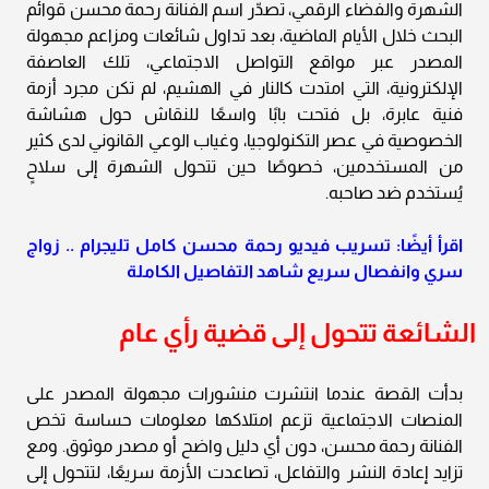
الشهرة والفضاء الرقمي، تصدّر اسم الفنانة رحمة محسن قوائم
البحث خلال الأيام الماضية، بعد تداول شائعات ومزاعم مجهولة
المصدر عبر مواقع التواصل الاجتماعي، تلك العاصفة
الإلكترونية، التي امتدت كالنار في الهشيم، لم تكن مجرد أزمة
فنية عابرة، بل فتحت بابًا واسعًا للنقاش حول هشاشة
الخصوصية في عصر التكنولوجيا، وغياب الوعي القانوني لدى كثير
من المستخدمين، خصوصًا حين تتحول الشهرة إلى سلاحٍ
يُستخدم ضد صاحبه.
اقرأ أيضًا: تسريب فيديو رحمة محسن كامل تليجرام .. زواج
سري وانفصال سريع شاهد التفاصيل الكاملة
الشائعة تتحول إلى قضية رأي عام
بدأت القصة عندما انتشرت منشورات مجهولة المصدر على
المنصات الاجتماعية تزعم امتلاكها معلومات حساسة تخص
الفنانة رحمة محسن، دون أي دليل واضح أو مصدر موثوق. ومع
تزايد إعادة النشر والتفاعل، تصاعدت الأزمة سريعًا، لتتحول إلى