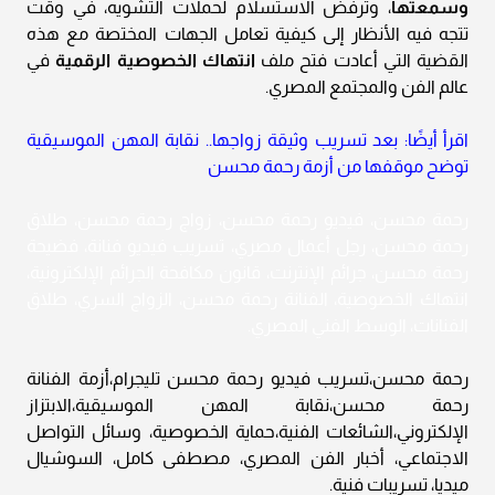
وسمعتها
، وترفض الاستسلام لحملات التشويه، في وقت
تتجه فيه الأنظار إلى كيفية تعامل الجهات المختصة مع هذه
القضية التي أعادت فتح ملف
انتهاك الخصوصية الرقمية
في
عالم الفن والمجتمع المصري.
اقرأ أيضًا: بعد تسريب وثيقة زواجها.. نقابة المهن الموسيقية
توضح موقفها من أزمة رحمة محسن
رحمة محسن، فيديو رحمة محسن، زواج رحمة محسن، طلاق
رحمة محسن، رجل أعمال مصري، تسريب فيديو فنانة، فضيحة
رحمة محسن، جرائم الإنترنت، قانون مكافحة الجرائم الإلكترونية،
انتهاك الخصوصية، الفنانة رحمة محسن، الزواج السري، طلاق
الفنانات، الوسط الفني المصري.
رحمة محسن،تسريب فيديو رحمة محسن تليجرام،أزمة الفنانة
رحمة محسن،نقابة المهن الموسيقية،الابتزاز
الإلكتروني،الشائعات الفنية،حماية الخصوصية، وسائل التواصل
الاجتماعي، أخبار الفن المصري، مصطفى كامل، السوشيال
ميديا، تسريبات فنية.