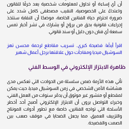
أن أي إساءة أو تداول لمعلومات شخصية يعد خرقًا للقانون
واعتداءً على الخصوصية، النقيب مصطفى كامل شدد على
ضرورة احترام حياة الفنانين الخاصة، موضحًا أن النقابة ستتخذ
إجراءات قانونية بحق من يروّج أو يشارك في نشر أخبار تمس
سمعة أي فنان دون دليل أو سند قانوني.
اقرأ أيضًا: فضيحة كبرى.. تسريب مقاطع لرحمة محسن تهز
السوشيال ميديا ومفاجآت حول علاقتها برجل أعمال شهير
ظاهرة الابتزاز الإلكتروني في الوسط الفني
تأتي هذه الأزمة ضمن سلسلة من الحوادث التي تعكس مدى
هشاشة الأمن الشخصي في زمن السوشيال ميديا، حيث يمكن
لمقطع أو منشور غير موثوق أن يدمّر سنوات من العمل الفني،
وخبراء التواصل يرون أن الابتزاز الإلكتروني أصبح أحد أخطر
الأسلحة التي تواجه الفنانين، خاصة مع تطور أدوات المونتاج
والتزييف العميق، مما يجعل الضحايا في موقف صعب بين
الصمت والفضيحة.