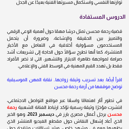
توازنها النفسي واستكمال مسيرتها الفنية بعيدًا عن الجدل
الدروس المستفادة
قضية رحمة محسن تمثل درسًا مهمًا حول أهمية الوعي الرقمي
والتمييز بين الحقيقة والإشاعة، وضرورة أن يتحمل
المستخدمون مسؤولية أخلاقية في التعامل مع الأخبار
المنتشرة، كما أنها تطرح سؤالًا حول الحاجة إلى تشريعات أشد
صرامة لمواجهة ظاهرة الابتزاز والتشهير، التي لا تضر الأفراد
فقط بل تهدد القيم المهنية في الوسط الفني والإعلامي.
اقرأ أيضًا: بعد تسريب وثيقة زواجها.. نقابة المهن الموسيقية
توضح موقفها من أزمة رحمة محسن
في تطور أثار اهتمامًا واسعًا عبر مواقع التواصل الاجتماعي،
انتشرت مؤخرًا وثيقة رسمية تؤكد ارتباط الفنانة الشعبية
رحمة
محسن
برجل أعمال مصري بارز في
ديسمبر 2023
، وهو الخبر
الذي أعاد إشعال النقاش حول مقطع الفيديو المنتشر الذي
يظهرها معه في مشهد خاص، ويثير تساؤلات متزايدة حول