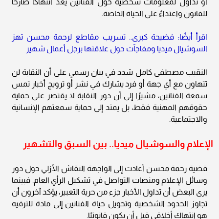
أو تداول لمعلومات شخصية حول الفنانين يعد انتهاكًا صارخًا
للقانون واعتداءً على الحياة الخاصة.
اقرأ أيضًا: فضيحة كبرى.. تسريب مقاطع لرحمة محسن تهز
السوشيال ميديا ومفاجآت حول علاقتها برجل أعمال شهير
النقيب مصطفى كامل شدد في بيان رسمي على أن النقابة لن
تتهاون مع أي جهة أو فرد يشارك في نشر أو ترويج أخبار تمس
سمعة الفنانين، مشيرًا إلى أن دور النقابة لا يقتصر على حماية
حقوقهم المهنية فقط، بل يمتد إلى حماية سمعتهم الإنسانية
والاجتماعية.
الإعلام والسوشيال ميديا.. بين السبق والتشهير
قضية رحمة محسن أعادت إلى الواجهة النقاش الأزلي حول دور
وسائل الإعلام ومنصات التواصل في تشكيل الرأي العام. فبينما
يرى البعض أن تداول الأخبار جزء من حرية التعبير، يؤكد آخرون أن
تجاوز الحدود الشخصية وتحويل حياة الفنانين إلى مادة للترفيه
هو انتهاك أخلاقي قبل أن يكون قانونيًا.