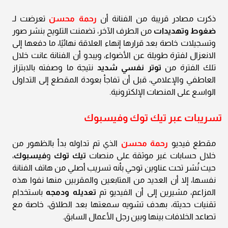
ذكرت مصادر قريبة من الفنانة أن
رحمة محسن
تعرضت لـ
ضغوط وتهديدات
من الطرف الآخر، تضمنت التلويح بنشر صور
وتسجيلات خاصة بعد قرارها إنهاء العلاقة نهائيًا، ما دفعها إلى
الانعزال لفترة طويلة عن الأضواء، ويبدو أن الفنانة عانت خلال
تلك الفترة من
توتر نفسي شديد
نتيجة ما وصفته بالابتزاز
العاطفي والإعلامي، قبل أن تفاجأ بعودة المقطع إلى التداول
الواسع على المنصات الإلكترونية.
تسريبات عبر تيك توك وفيسبوك
مقطع فيديو
رحمة محسن
الذي تم تداوله بدأ بالظهور من
خلال حسابات غير موثقة على منصات
تيك توك
و
فيسبوك
،
حيث نُشر تحت عناوين توحي بأنه تسريب أصلي من هاتف الفنانة
نفسها، إلا أن العديد من المتابعين والمقربين منها نفوا هذه
المزاعم، مشيرين إلى أن الفيديو تم
تعديله ودمجه
باستخدام
تقنيات حديثة، بهدف تشويه سمعتها بعد الطلاق، خاصة مع
تصاعد الخلافات بينها وبين رجل الأعمال السابق.