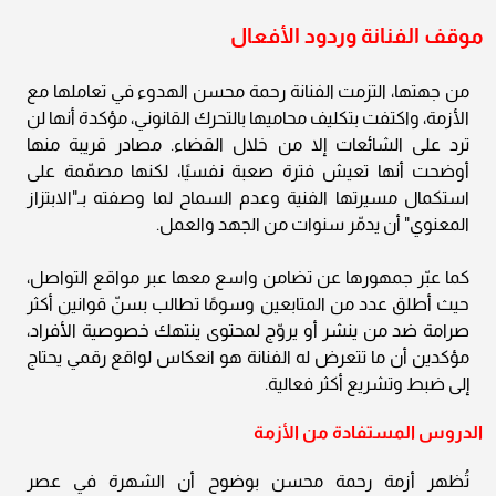
موقف الفنانة وردود الأفعال
من جهتها، التزمت الفنانة رحمة محسن الهدوء في تعاملها مع
الأزمة، واكتفت بتكليف محاميها بالتحرك القانوني، مؤكدة أنها لن
ترد على الشائعات إلا من خلال القضاء. مصادر قريبة منها
أوضحت أنها تعيش فترة صعبة نفسيًا، لكنها مصمّمة على
استكمال مسيرتها الفنية وعدم السماح لما وصفته بـ"الابتزاز
المعنوي" أن يدمّر سنوات من الجهد والعمل.
كما عبّر جمهورها عن تضامن واسع معها عبر مواقع التواصل،
حيث أطلق عدد من المتابعين وسومًا تطالب بسنّ قوانين أكثر
صرامة ضد من ينشر أو يروّج لمحتوى ينتهك خصوصية الأفراد،
مؤكدين أن ما تتعرض له الفنانة هو انعكاس لواقع رقمي يحتاج
إلى ضبط وتشريع أكثر فعالية.
الدروس المستفادة من الأزمة
تُظهر أزمة رحمة محسن بوضوح أن الشهرة في عصر