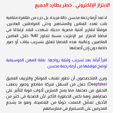
الابتزاز الإلكتروني.. خطر يطارد الجميع
لا تعد أزمة رحمة محسن حالة فريدة، بل جزء من ظاهرة متنامية
باتت تهدد الفنانين والمشاهير وحتى المواطنين العاديين.
فوفقًا لتقارير أمنية مصرية حديثة، شهدت البلاد ارتفاعًا في
قضايا الابتزاز عبر الإنترنت بنسبة تتجاوز 40% خلال العامين
الماضيين، وغالبية هذه القضايا تتعلق بتسريب بيانات أو صور
خاصة دون إذن أصحابها.
اقرأ أيضًا: بعد تسريب وثيقة زواجها.. نقابة المهن الموسيقية
توضح موقفها من أزمة رحمة محسن
ويرى المتخصصون أن تطور تقنيات المونتاج والتزييف العميق
(
Deepfake
) جعل من السهل فبركة مقاطع وصور يصعب
التحقق من صحتها، مما يمنح المبتزين أدوات قوية للتأثير على
ضحاياهم، وهنا تكمن الخطورة الأكبر، لأن الضحية في كثير من
الأحيان تفضّل الصمت خوفًا من الفضيحة، وهو ما يشجع
المجرمين على الاستمرار في ممارساتهم.