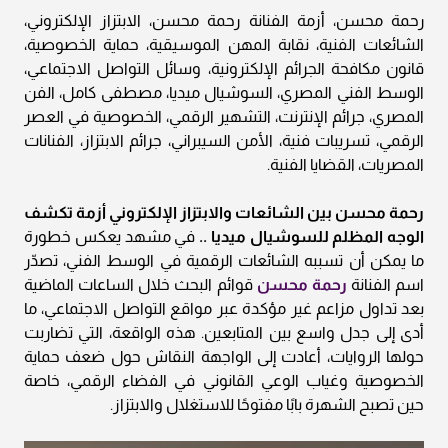
رحمة محسن، أزمة الفنانة رحمة محسن، الابتزاز الإلكتروني،
الشائعات الفنية، نقابة المهن الموسيقية، حماية الخصوصية،
قانون مكافحة الجرائم الإلكترونية، وسائل التواصل الاجتماعي،
الوسط الفني المصري، السوشيال ميديا، مصطفى كامل، الفن
المصري، جرائم الإنترنت، التشهير الرقمي، الخصوصية في العصر
الرقمي، تسريبات فنية، الأمن السيبراني، جرائم الابتزاز، الفنانات
المصريات، القضايا الفنية.
رحمة محسن بين الشائعات والابتزاز الإلكتروني أزمة تكشف
الوجه المظلم للسوشيال ميديا ..
في مشهد يعكس خطورة
ما يمكن أن تسببه الشائعات الرقمية في الوسط الفني، تصدّر
اسم الفنانة
رحمة محسن
قوائم البحث خلال الساعات الماضية
بعد تداول مزاعم غير مؤكدة عبر مواقع التواصل الاجتماعي، ما
أدى إلى جدل واسع بين المتابعين. هذه الواقعة، التي تضاربت
حولها الروايات، أعادت إلى الواجهة النقاش حول ضعف حماية
الخصوصية وغياب الوعي القانوني في الفضاء الرقمي، خاصة
حين تصبح الشهرة بابًا مفتوحًا للاستغلال والابتزاز.