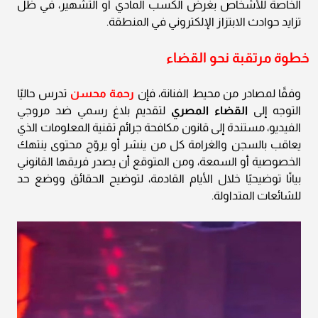
الخاصة للأشخاص بغرض الكسب المادي أو التشهير، في ظل
تزايد حوادث الابتزاز الإلكتروني في المنطقة.
خطوة مرتقبة نحو القضاء
وفقًا لمصادر من محيط الفنانة، فإن
رحمة محسن
تدرس حاليًا
التوجه إلى
القضاء المصري
لتقديم بلاغ رسمي ضد مروجي
الفيديو، مستندة إلى قانون مكافحة جرائم تقنية المعلومات الذي
يعاقب بالسجن والغرامة كل من ينشر أو يروّج محتوى ينتهك
الخصوصية أو السمعة، ومن المتوقع أن يصدر فريقها القانوني
بيانًا توضيحيًا خلال الأيام القادمة، لتوضيح الحقائق ووضع حد
للشائعات المتداولة.