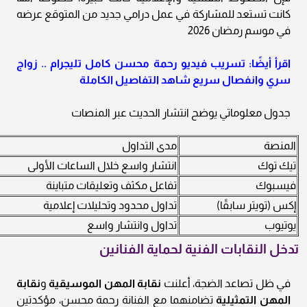
كانت تستعد للمشاركة في عمل درامي جديد من المتوقع عرضه
في موسم رمضان 2026
اقرأ أيضًا: تسريب فيديو رحمة محسن كامل تليجرام .. زواج
سري وانفصال سريع شاهد التفاصيل الكاملة
جدول معلوماتي يوضح انتشار الحديث عبر المنصات
المنصة
مدى التداول
تيك توك
انتشار واسع خلال الساعات الأولى
فيسبوك
تفاعل مكثف وتعليقات متباينة
إكس (تويتر سابقًا)
تداول محدود وتحليلات إعلامية
يوتيوب
تداول وانتشار واسع
تدخل النقابات الفنية لحماية الفنانين
في ظل تصاعد الضجة، أعلنت
نقابة المهن الموسيقية
و
نقابة
المهن التمثيلية
تضامنهما مع الفنانة رحمة محسن، مؤكدتين