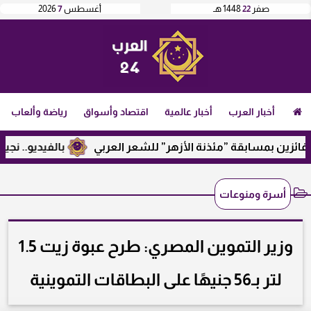
صفر
22
1448 هـ
أغسطس
7
2026
أخبار العرب
أخبار عالمية
اقتصاد وأسواق
رياضة وألعاب
ئزين بمسابقة ”مئذنة الأزهر” للشعر العربي
بالفيديو.. نجيب س
أسرة ومنوعات
وزير التموين المصري: طرح عبوة زيت 1.5
لتر بـ56 جنيهًا على البطاقات التموينية