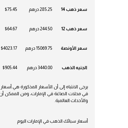
سعر ذهب 14
285.25 درهم
$75.45
سعر ذهب 12
244.50 درهم
$64.67
سعر الأونصة
15069.75 درهم
$4023.17
الجنيه الذهب
3440.00 درهم
$905.44
في محلات الصاغة في الإمارات، ومن الممكن أن 
والأحداث العالمية.
أسعار سبائك الذهب في الإمارات اليوم