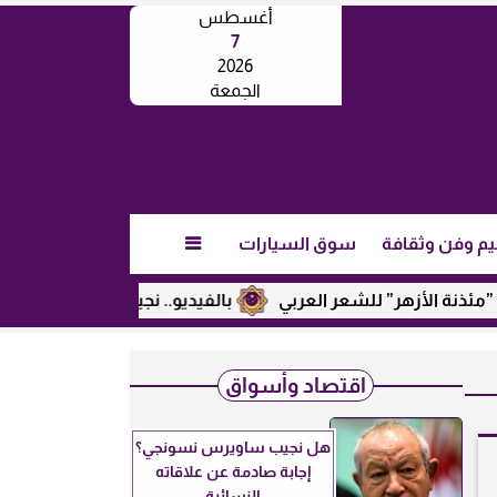
أغسطس
7
2026
الجمعة
يم وفن وثقافة
سوق السيارات

هر” للشعر العربي
بالفيديو.. نجيب ساويرس يكشف عن رأيه في ت
اقتصاد وأسواق
هل نجيب ساويرس نسونجي؟
إجابة صادمة عن علاقاته
النسائية