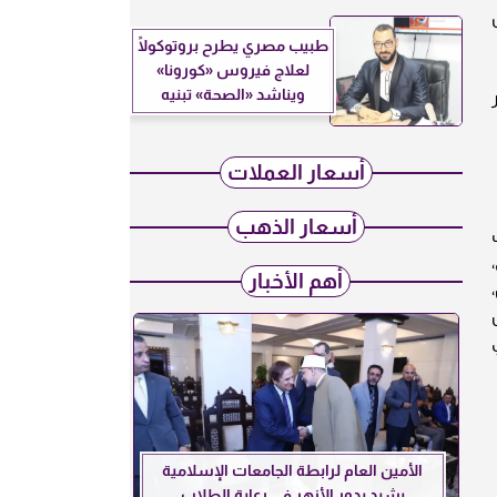
كل
طبيب مصري يطرح بروتوكولًا
لعلاج فيروس «كورونا»
ويناشد «الصحة» تبنيه
ار
أسعار العملات
أسعار الذهب
ب
أهم الأخبار
يار 24 اليمن،
الأمين العام لرابطة الجامعات الإسلامية
يشيد بدور الأزهر في رعاية الطلاب