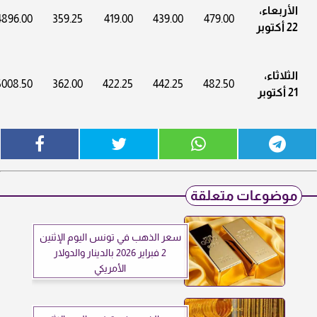
الأربعاء،
4896.00
359.25
419.00
439.00
479.00
22 أكتوبر
الثلاثاء،
5008.50
362.00
422.25
442.25
482.50
21 أكتوبر
موضوعات متعلقة
سعر الذهب في تونس اليوم الإثنين
2 فبراير 2026 بالدينار والدولار
الأمريكي