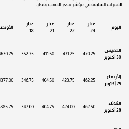
التغيرات السابقة في مؤشر سعر الذهب بقطر.
عيار
عيار
عيار
عيار
اليوم
الأونص
18
21
22
24
الخميس،
4630.25
352.75
411.50
431.25
470.25
30 أكتوبر
الأربعاء،
4377.00
346.75
404.50
423.75
462.25
29 أكتوبر
الثلاثاء،
4385.75
347.00
404.75
424.00
462.50
28 أكتوبر