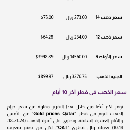
سعر ذهب 14
273.00 ريال
$75.00
سعر ذهب 12
234.00 ريال
$64.28
سعر الأونصة
14560.00 ريال
$3998.89
الجنيه الذهب
3276.75 ريال
$899.97
سعر الذهب في قطر آخر 10 أيام
نوفر لكم أيضًا من خلال هذا التقرير مقارنة عن سعر جرام
الذهب اليوم في قطر “
Gold prices Qatar
” عن الأمس
والأيام العشرة السابقة، ويحتوي على أعيرة الذهب (24-21-18-
14-10) بعملة ريال قطري “
QAT
“، لكل من يهتم بمعرفة