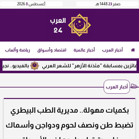
صفر
23
1448 هـ
أغسطس
8
2026
أخبار العرب
أخبار عالمية
اقتصاد وأسواق
رياضة وألعاب
ئزين بمسابقة ”مئذنة الأزهر” للشعر العربي
بالفيديو.. نجيب س
أخبار العرب
بكميات مهولة.. مديرية الطب البيطري
تضبط طن ونصف لحوم ودواجن وأسماك