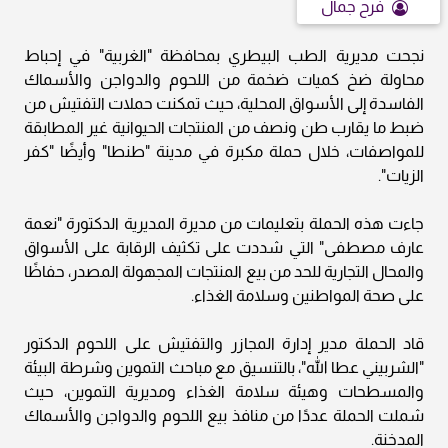
فرح جمال
نجحت مديرية الطب البيطري بمحافظة "الغربية" في إحباط
محاولة ضخ كميات ضخمة من اللحوم والدواجن والأسماك
الفاسدة إلى الأسواق المحلية، حيث تمكنت حملات التفتيش من
ضبط ما يقارب طن ونصف من المنتجات الحيوانية غير المطابقة
للمواصفات، خلال حملة مكبرة في مدينة "طنطا" وأيضًا "كفر
الزيات".
جاءت هذه الحملة بتعليمات من مديرة المديرية الدكتورة "نعمة
عارف مصطفى" التي شددت على تكثيف الرقابة على الأسواق
والمحال التجارية للحد من بيع المنتجات المجهولة المصدر، حفاظًا
على صحة المواطنين وسلامة الغذاء.
قاد الحملة مدير إدارة المجازر والتفتيش على اللحوم الدكتور
"الشربيني عطا الله"، بالتنسيق مع مباحث التموين وشرطة البيئة
والمسطحات وهيئة سلامة الغذاء ومديرية التموين، حيث
شملت الحملة عددًا من منافذ بيع اللحوم والدواجن والأسماك
المدخنة.