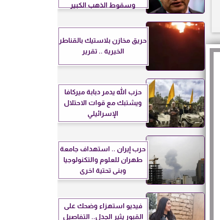
وسقوط الذهب الكبير
حريق مخازن بلاستيك بالقناطر
الخيرية .. تقرير
حزب الله يدمر دبابة ميركافا
ويشتبك مع قوات الاحتلال
الإسرائيلي
حرب إيران .. استهداف جامعة
طهران للعلوم والتكنولوجيا
وبنى تحتية اخرى
فيديو استهزاء وضحك على
القبور يثير الجدل.. التفاصيل