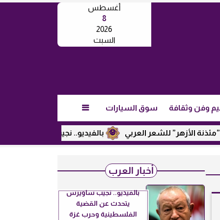
أغسطس
8
2026
السبت
يم وفن وثقافة
سوق السيارات

 الأزهر” للشعر العربي
بالفيديو.. نجيب ساويرس يكشف عن رأيه
أخبار العرب
بالفيديو.. نجيب ساويرس
يتحدث عن القضية
الفلسطينية وحرب غزة