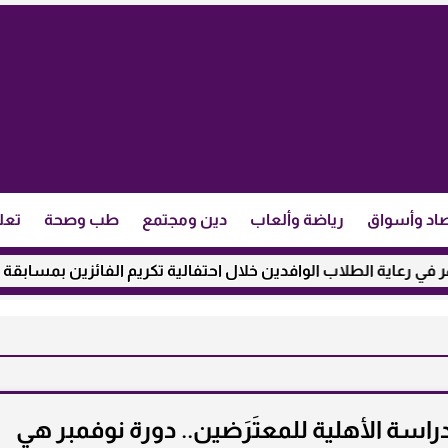
اد وأسواق
رياضة وألعاب
دين ومجتمع
طب وصحة
تعل
اية الطلاب الوافدين خلال احتفالية تكريم الفائزين بمسابقة ”مئذنة
سة الأهلية للمعتَرَضين.. دورة نوفمبر هي