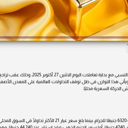
يشهد سوق الذهب في مصر حالة من الاستقرار النسبي مع بداية تعاملات اليوم الاثنين 27 أكتوبر 2025، وذلك عقب 
أتي هذا التوازن في ظل توقف التداولات العالمية على المعدن الأصفر
الحركة السعرية محليًا.
سجل سعر الذهب عيار 24 في تعاملات اليوم نحو 6320 جنيهًا للجرام، بينما بلغ سعر عيار 21 الأكثر تداولًا في السوق الم
5530 جنيهًا، في حين جاء سعر عيار 18 عند مستوى 4740 جنيهًا، أما سعر الجنيه الذهب فقد استقر عند 44,240 جني