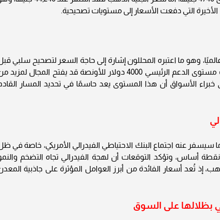
لأخيرة التي دفعت الأسعار إلى مستويات تصحيحية.
ًا، وهو ما اعتبره المحللون إشارة إلى حاجة السعر لتصحيح سلبي قبل
العودة إلى الاستقرار، إلا أن استمرار التراجع تحت مستوى الدعم الرئيسي 4000 دولار للأونصة قد يفتح المجال لمزيد 
لارًا للأونصة، ويرى خبراء الأسواق أن هذا المستوى يعد حاسمًا في تحديد المسار القاد
لي
 سيسفر عنه اجتماع البنك الاحتياطي الفيدرالي الأمريكي، خاصة في ظل
قعات قوية بخفض أسعار الفائدة بمقدار 25 نقطة أساس، وتؤكد التوقعات أن لهجة الفيدرالي تجاه التضخم والنم
 إذ تُعد أسعار الفائدة من أبرز العوامل المؤثرة على جاذبية المعدن
قي بظلالها على السوق