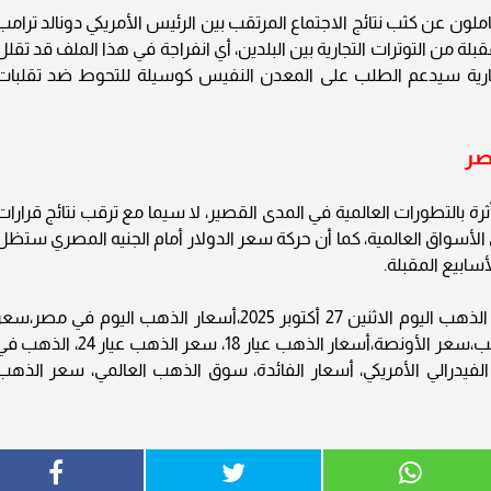
املون عن كثب نتائج الاجتماع المرتقب بين الرئيس الأمريكي دونالد ترامب
بلة من التوترات التجارية بين البلدين، أي انفراجة في هذا الملف قد تقلل
لتجارية سيدعم الطلب على المعدن النفيس كوسيلة للتحوط ضد تقلبات
صر
ة بالتطورات العالمية في المدى القصير، لا سيما مع ترقب نتائج قرارات
 الأسواق العالمية، كما أن حركة سعر الدولار أمام الجنيه المصري ستظل
لأسابيع المقبلة.
سعر الذهب اليوم،سعر الذهب في مصر،أسعار الذهب اليوم الاثنين 27 أكتوبر 2025،أسعار الذهب اليوم في مصر،س
جرام الذهب عيار 21،الذهب الآن،سعر الجنيه الذهب،سعر الأونصة،أسعار الذهب عيار 18، سعر الذهب عيار 24، ا
فيدرالي الأمريكي، أسعار الفائدة، سوق الذهب العالمي، سعر الذهب