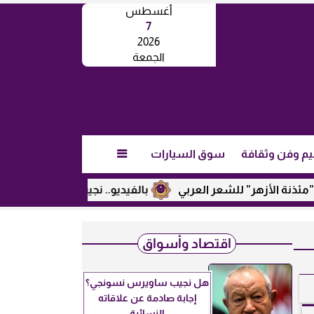
أغسطس
7
2026
الجمعة
يم وفن وثقافة
سوق السيارات

زهر” للشعر العربي
بالفيديو.. نجيب ساويرس يكشف عن رأيه في
اقتصاد وأسواق
هل نجيب ساويرس نسونجي؟
إجابة صادمة عن علاقاته
النسائية