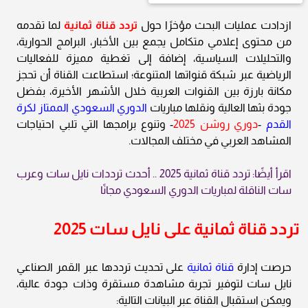
ازدادت عمليات البحث مؤخرًا حول
تردد قناة ثمانية
لما تقدمه
من محتوى إعلامي متكامل يجمع بين الأخبار، البرامج الحوارية،
والتحليلات السياسية، إضافة إلى تغطية مميزة للفعاليات
الرياضية عبر شبكة قنواتها المتنوعة؛ استطاعت القناة أن تحجز
مكانة بارزة بين القنوات العربية خلال الأشهر الأخيرة، بفضل
جودة بثها العالية ونقلها مباريات
الدوري السعودي الممتاز لكرة
القدم
-
دوري روشن 2025
- وتنوع برامجها التي تلبي احتياجات
المشاهد العربي في مختلف المجالات.
اقرأ أيضًا: تردد قناة ثمانية 2025 .. أحدث ترددات نايل سات وعرب
سات الناقلة لمباريات الدوري السعودي مجانًا
تردد قناة ثمانية على نايل سات 2025
حرصت إدارة
قناة ثمانية
على تحديث ترددها عبر القمر الصناعي
نايل سات لتوفير تجربة مشاهدة مستقرة وذات جودة عالية،
ويمكن استقبال القناة عبر البيانات التالية: