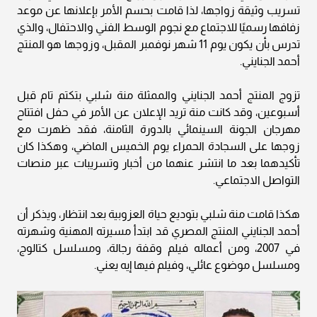
تسريب وثيقة زواجها، لذا قامت بحسم الأمر بإعلانها عن موعد
زفافها رسميًا للاجتماع مع نجوم الوسط الفني والاحتفال، والذي
تدرس بأن يكون يوم 11 شهر نوفمبر المقبل، وزوجها هو المنتج
أحمد الجنايني.
تزوج المنتج أحمد الجنايني والممثلة منة شلبي بتكتم تام قبل
أسبوعين، وقد كانت منة تريد الإعلان عن الأمر في حفل افتتاح
مهرجان الجونة السينمائي بالدورة الثامنة، فقد ظهرت مع
زوجها على السجادة الحمراء يوم الخميس الماضي، وهكذا كان
تأكيدهما بعد ما انتشر عنهما من أخبار وتسريبات عبر منصات
التواصل الاجتماعي.
هكذا قامت منة شلبي بتوديع حياة العزوبية بعد انتظار، ويذكر أن
أحمد الجنايني المنتج المصري قد ابتدأ مسيرته المهنية وشهرته
في 2007، ومن أعماله فيلم وقفة رجالة، ومسلسل كتالوج،
ومسلسل موضوع عائلي، وفيلم فيها إيه يعني.