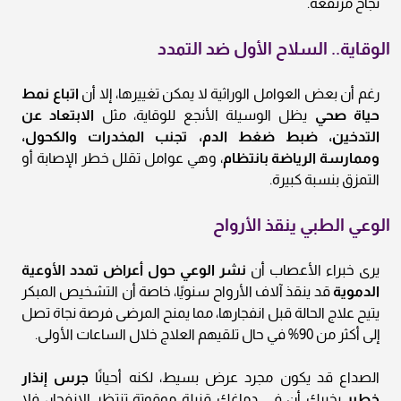
نجاح مرتفعة.
الوقاية.. السلاح الأول ضد التمدد
رغم أن بعض العوامل الوراثية لا يمكن تغييرها، إلا أن
اتباع نمط
حياة صحي
يظل الوسيلة الأنجع للوقاية، مثل
الابتعاد عن
التدخين، ضبط ضغط الدم، تجنب المخدرات والكحول،
وممارسة الرياضة بانتظام
، وهي عوامل تقلل خطر الإصابة أو
التمزق بنسبة كبيرة.
الوعي الطبي ينقذ الأرواح
يرى خبراء الأعصاب أن
نشر الوعي حول أعراض تمدد الأوعية
الدموية
قد ينقذ آلاف الأرواح سنويًا، خاصة أن التشخيص المبكر
يتيح علاج الحالة قبل انفجارها، مما يمنح المرضى فرصة نجاة تصل
إلى أكثر من 90% في حال تلقيهم العلاج خلال الساعات الأولى.
الصداع قد يكون مجرد عرض بسيط، لكنه أحيانًا
جرس إنذار
خطير
يخبرك أن في دماغك قنبلة موقوتة تنتظر الانفجار، فلا