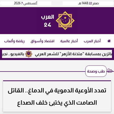
صفر
22
1448 هـ
أغسطس
7
2026
أخبار العرب
أخبار عالمية
اقتصاد وأسواق
رياضة وألعاب
ن بمسابقة ”مئذنة الأزهر” للشعر العربي
بالفيديو.. نجيب ساو
طب وصحة
تمدد الأوعية الدموية في الدماغ.. القاتل
الصامت الذي يختبئ خلف الصداع