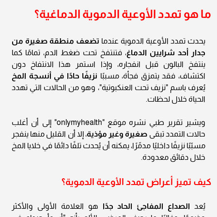
ما هو تمدد الأوعية الدموية الدماغية؟
يحدث تمدد الأوعية الدموية عندما
تضعف منطقة صغيرة من
جدار أحد شرايين الدماغ
، فتنتفخ تحت ضغط الدم، تمامًا كما
ينتفخ البالون قبل انفجاره، وإذا استمر هذا الانتفاخ دون
اكتشاف، فقد يتمزق فجأة، مسببًا
نزيفًا حادًا في أنسجة المخ
يُعرف باسم "نزيف تحت العنكبوتية"، وهو من الحالات التي تهدد
الحياة خلال لحظات.
ويشير تقرير طبي نشره موقع "onlymyhealth" إلى أن أغلب
حالات التمدد تبقى
صغيرة وغير مؤذية
، إلا أن القليل منها ينفجر
مسبّبًا نزيفًا داخليًا مدمّرًا، يمكنه أن يُحدث تلفًا دائمًا في خلايا المخ
خلال دقائق معدودة.
كيف تميز أعراض تمدد الأوعية الدموية؟
يُعد
الصداع المفاجئ الحاد جدًا
هو العلامة الأولى والأكثر