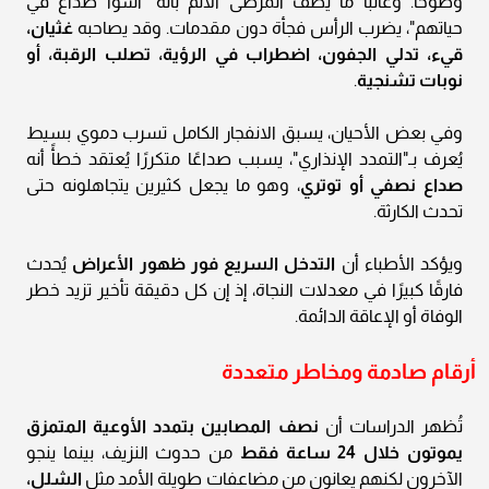
وضوحًا. وغالبًا ما يصف المرضى الألم بأنه "أسوأ صداع في
حياتهم"، يضرب الرأس فجأة دون مقدمات. وقد يصاحبه
غثيان،
قيء، تدلي الجفون، اضطراب في الرؤية، تصلب الرقبة، أو
نوبات تشنجية
.
وفي بعض الأحيان، يسبق الانفجار الكامل تسرب دموي بسيط
يُعرف بـ"التمدد الإنذاري"، يسبب صداعًا متكررًا يُعتقد خطأً أنه
صداع نصفي أو توتري
، وهو ما يجعل كثيرين يتجاهلونه حتى
تحدث الكارثة.
ويؤكد الأطباء أن
التدخل السريع فور ظهور الأعراض
يُحدث
فارقًا كبيرًا في معدلات النجاة، إذ إن كل دقيقة تأخير تزيد خطر
الوفاة أو الإعاقة الدائمة.
أرقام صادمة ومخاطر متعددة
تُظهر الدراسات أن
نصف المصابين بتمدد الأوعية المتمزق
يموتون خلال 24 ساعة فقط
من حدوث النزيف، بينما ينجو
الآخرون لكنهم يعانون من مضاعفات طويلة الأمد مثل
الشلل،