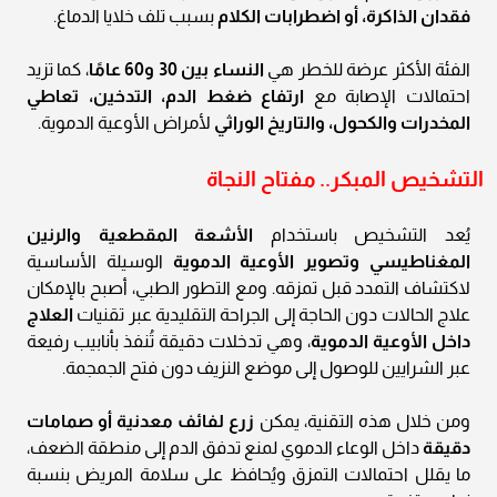
فقدان الذاكرة، أو اضطرابات الكلام
بسبب تلف خلايا الدماغ.
الفئة الأكثر عرضة للخطر هي
النساء بين 30 و60 عامًا
، كما تزيد
احتمالات الإصابة مع
ارتفاع ضغط الدم، التدخين، تعاطي
المخدرات والكحول، والتاريخ الوراثي
لأمراض الأوعية الدموية.
التشخيص المبكر.. مفتاح النجاة
يُعد التشخيص باستخدام
الأشعة المقطعية والرنين
المغناطيسي وتصوير الأوعية الدموية
الوسيلة الأساسية
لاكتشاف التمدد قبل تمزقه. ومع التطور الطبي، أصبح بالإمكان
علاج الحالات دون الحاجة إلى الجراحة التقليدية عبر تقنيات
العلاج
داخل الأوعية الدموية
، وهي تدخلات دقيقة تُنفذ بأنابيب رفيعة
عبر الشرايين للوصول إلى موضع النزيف دون فتح الجمجمة.
ومن خلال هذه التقنية، يمكن
زرع لفائف معدنية أو صمامات
دقيقة
داخل الوعاء الدموي لمنع تدفق الدم إلى منطقة الضعف،
ما يقلل احتمالات التمزق ويُحافظ على سلامة المريض بنسبة