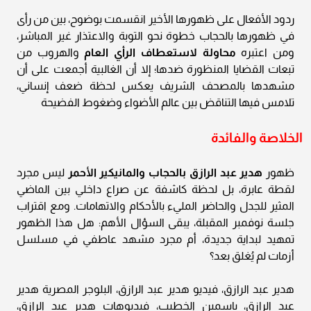
ردود الأفعال على ظهورها الأخير انقسمت بوضوح، بين من رأى
في ظهورها بالحجاب خطوة نحو التوبة والاعتذار غير المباشر،
ومن اعتبره
محاولة لاستعطاف الرأي العام
والهروب من
تبعات القضايا المنظورة ضدها؛ إلا أن الغالبية أجمعت على أن
مشهدها بالمصحف الشريف يعكس لحظة ضعف إنساني،
تلامس فيها التناقض بين عالم الأضواء وضغوط الفضيحة
الخلاصة والفائدة
ظهور
هدير عبد الرازق بالحجاب والمانيكير الأحمر
ليس مجرد
لقطة عابرة، بل لحظة كاشفة عن صراع داخلي بين الماضي
المثير للجدل والحاضر المليء بالأحكام والاتهامات. ومع اقتراب
جلسة نوفمبر المقبلة، يبقى السؤال الأهم: هل هذا الظهور
تمهيد لبداية جديدة، أم مجرد مشهد عاطفي في مسلسل
أزمات لم يُغلق بعد؟
هدير عبد الرازق، فيديو هدير عبد الرازق، البلوجر المصرية هدير
عبد الرازق، ياسمين الخطيب، فيديوهات هدير عبد الرازق،