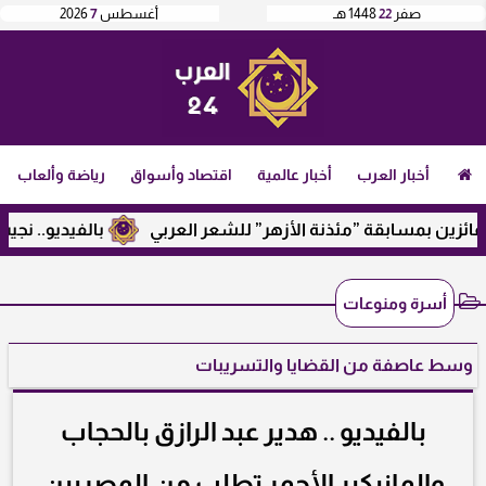
صفر
22
1448 هـ
أغسطس
7
2026
أخبار العرب
أخبار عالمية
اقتصاد وأسواق
رياضة وألعاب
مسابقة ”مئذنة الأزهر” للشعر العربي
بالفيديو.. نجيب ساويرس 
أسرة ومنوعات
وسط عاصفة من القضايا والتسريبات
بالفيديو .. هدير عبد الرازق بالحجاب
والمانيكير الأحمر تطلب من المصريين