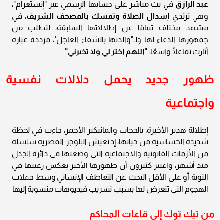
عبد الرازق
في بث مباشر على حسابها الرسمي عبر "إنستغرام"،
وهي ترتدي
إسدال الصلاة وتمسك بالمصحف الشريف
، في
مشهد مختلف تمامًا عن إطلالاتها السابقة، لتطلب من
جمهورها الدعاء لها ولـ"والدتها بالشفاء العاجل"، مرددة عبارة
أثارت تفاعلًا واسعًا:
"اللهم اختر لي ولا تخيرني"
ظهور جديد يحمل دلالات نفسية
واجتماعية
إطلالة هدير الأخيرة، بالحجاب والمانيكير الأحمر، جاءت في لحظة
شديدة الحساسية من حياتها، إذ تعيش البلوجر المصرية سلسلة
من الأزمات القانونية والاجتماعية التي وضعتها في دائرة الجدل
منذ أشهر، واعتبر كثيرون أن ظهورها الأخير يعكس رغبتها في
التوبة أو على الأقل البحث عن التعاطف الإنساني وسط حملات
الهجوم التي تتعرض لها بسبب تسريب فيديوهات منسوبة إليها
من تيك توك إلى قاعات المحاكم