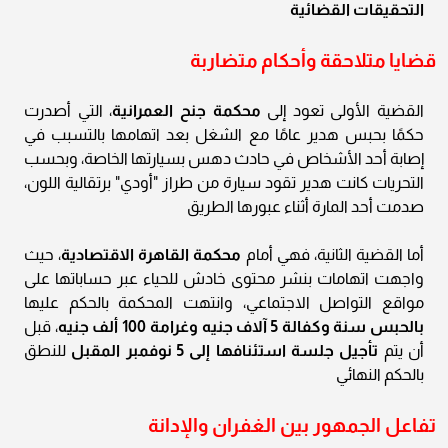
التحقيقات القضائية
قضايا متلاحقة وأحكام متضاربة
القضية الأولى تعود إلى
محكمة جنح العمرانية
، التي أصدرت
حكمًا بحبس هدير عامًا مع الشغل بعد اتهامها بالتسبب في
إصابة أحد الأشخاص في حادث دهس بسيارتها الخاصة، وبحسب
التحريات كانت هدير تقود سيارة من طراز "أودي" برتقالية اللون،
صدمت أحد المارة أثناء عبورها الطريق
أما القضية الثانية، فهي أمام
محكمة القاهرة الاقتصادية
، حيث
واجهت اتهامات بنشر محتوى خادش للحياء عبر حساباتها على
مواقع التواصل الاجتماعي، وانتهت المحكمة بالحكم عليها
بالحبس سنة وكفالة 5 آلاف جنيه وغرامة 100 ألف جنيه
، قبل
أن يتم
تأجيل جلسة استئنافها إلى 5 نوفمبر المقبل
للنطق
بالحكم النهائي
تفاعل الجمهور بين الغفران والإدانة