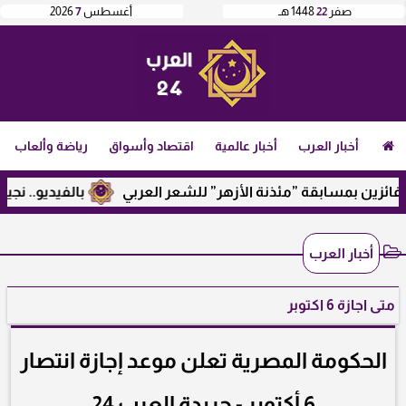
صفر
22
1448 هـ
أغسطس
7
2026
أخبار العرب
أخبار عالمية
اقتصاد وأسواق
رياضة وألعاب
ين بمسابقة ”مئذنة الأزهر” للشعر العربي
بالفيديو.. نجيب ساو
أخبار العرب
متى اجازة 6 اكتوبر
الحكومة المصرية تعلن موعد إجازة انتصار
6 أكتوبر - جريدة العرب 24