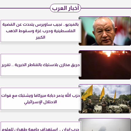
أخبار العرب
بالفيديو.. نجيب ساويرس يتحدث عن القضية
الفلسطينية وحرب غزة وسقوط الذهب
الكبير
حريق مخازن بلاستيك بالقناطر الخيرية .. تقرير
حزب الله يدمر دبابة ميركافا ويشتبك مع قوات
الاحتلال الإسرائيلي
حرب إيران .. استهداف جامعة طهران للعلوم