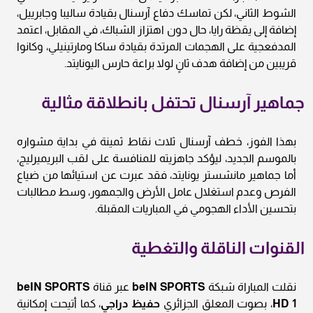
الشوط الثاني، لكن تماسك دفاع آرسنال بقيادة ساليبا وجابرييل،
إضافة إلى يقظة رايا، حال دون اهتزاز الشباك، في المقابل، اعتمد
المدفعجية على الهجمات المرتدة بقيادة ساكا ومارتينيلي، وكانوا
قريبين من إضافة هدف ثانٍ لولا براعة حارس اليونايتد.
جماهير آرسنال تحتفل بانطلاقة مثالية
بهذا الفوز، خطف آرسنال ثلاث نقاط ثمينة في بداية مشواره
بالموسم الجديد، ليؤكد جاهزيته للمنافسة على لقب البريميرليج،
أما جماهير مانشستر يونايتد، فقد عبرت عن استيائها من ضياع
الفرص وعدم استغلال عامل الأرض والجمهور، وسط مطالبات
بتحسين الأداء الهجومي في المباريات المقبلة.
القنوات الناقلة والتغطية
نقلت المباراة شبكة
beIN SPORTS
عبر قناة
beIN SPORTS
HD 1
، بصوت المعلق الجزائري
حفيظ دراجي
، كما أتيحت إمكانية