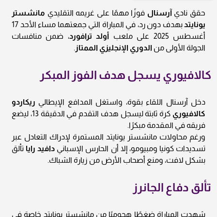
حقق نادي
آرسنال
فوزًا مهمًا على غريمه التقليدي
مانشستر
يونايتد
بهدف دون رد، في المباراة التي جمعتهما مساء الأحد 17
أغسطس 2025 على ملعب
أولد ترافورد
، ضمن منافسات
الجولة الأولى من
الدوري الإنجليزي الممتاز
.
كالافيوري يسجل هدف الفوز المبكر
دخل آرسنال اللقاء بقوة، واستغل المدافع الإيطالي
ريكاردو
كالافيوري
كرة ثابتة ليسجل هدف التقدم في الدقيقة 13، ليضع
فريقه في المقدمة مبكرًا.
ورغم محاولات مانشستر يونايتد المستمرة لإدراك التعادل عبر
تسديدات كونيا ومبيومو، إلا أن الحارس الإسباني
دافيد رايا
تألق
بشكل لافت، ومنع أصحاب الأرض من زيارة الشباك.
تألق دفاع الجانرز
شهدت المباراة ضغطًا هجوميًا من مانشستر يونايتد خاصة في