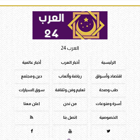
العرب 24
الرئيسية
أخبار العرب
أخبار عالمية
اقتصاد وأسواق
رياضة وألعاب
دين ومجتمع
طب وصحة
تعليم وفن وثقافة
سوق السيارات
أسرة ومنوعات
من نحن
اعلن معنا
الخصوصية
اتصل بنا



