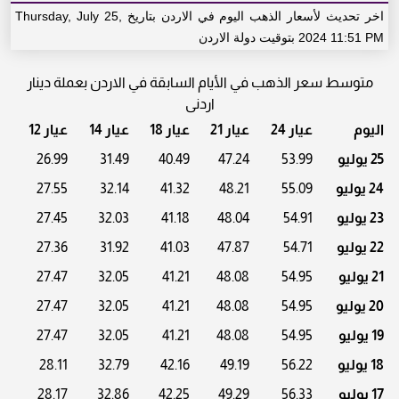
اخر تحديث لأسعار الذهب اليوم في الاردن بتاريخ Thursday, July 25,
2024 11:51 PM بتوقيت دولة الاردن
متوسط سعر الذهب في الأيام السابقة في الاردن بعملة دينار
اردنى
اليوم
عيار 24
عيار 21
عيار 18
عيار 14
عيار 12
25 يوليو
53.99
47.24
40.49
31.49
26.99
24 يوليو
55.09
48.21
41.32
32.14
27.55
23 يوليو
54.91
48.04
41.18
32.03
27.45
22 يوليو
54.71
47.87
41.03
31.92
27.36
21 يوليو
54.95
48.08
41.21
32.05
27.47
20 يوليو
54.95
48.08
41.21
32.05
27.47
19 يوليو
54.95
48.08
41.21
32.05
27.47
18 يوليو
56.22
49.19
42.16
32.79
28.11
17 يوليو
56.33
49.29
42.25
32.86
28.17