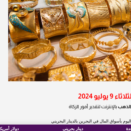
يو 2024
الذهب
بالإنترنت لتقدير أمور الزكاة
وم بأسواق المال في البحرين بالدينار البحريني
دة
دينار بحرينى
دولار أمريك