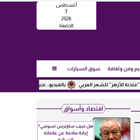
أغسطس
7
2026
الجمعة
يم وفن وثقافة
سوق السيارات

زهر” للشعر العربي
بالفيديو.. نجيب ساويرس يكشف عن رأيه في 
اقتصاد وأسواق
هل نجيب ساويرس نسونجي؟
إجابة صادمة عن علاقاته
النسائية