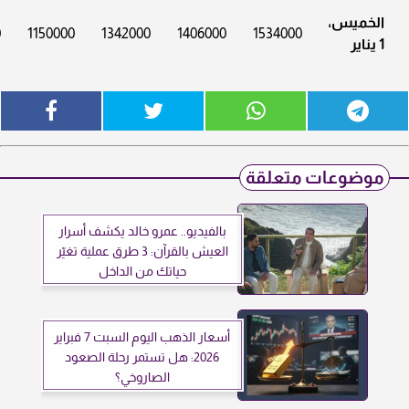
الخميس،
0
1150000
1342000
1406000
1534000
1 يناير
موضوعات متعلقة
بالفيديو.. عمرو خالد يكشف أسرار
العيش بالقرآن: 3 طرق عملية تغيّر
حياتك من الداخل
أسعار الذهب اليوم السبت 7 فبراير
2026: هل تستمر رحلة الصعود
الصاروخي؟