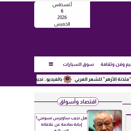
أغسطس
6
2026
الخميس
يم وفن وثقافة
سوق السيارات

ر” للشعر العربي
بالفيديو.. نجيب ساويرس يكشف عن رأيه في تر
اقتصاد وأسواق
هل نجيب ساويرس نسونجي؟
إجابة صادمة عن علاقاته
النسائية