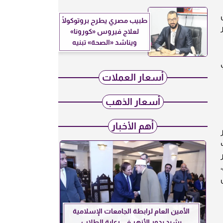
كل
طبيب مصري يطرح بروتوكولًا
لعلاج فيروس «كورونا»
ويناشد «الصحة» تبنيه
في
أسعار العملات
أسعار الذهب
أهم الأخبار
ر
يار
الأمين العام لرابطة الجامعات الإسلامية
يشيد بدور الأزهر في رعاية الطلاب