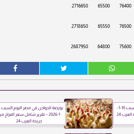
2716650
65500
76400
2718650
65550
76500
2687950
64800
75600
سعر البيض في مصر اليوم السبت 10-1-
1-2026 – تقرير شامل سعر الفراخ م
جريدة العرب 24