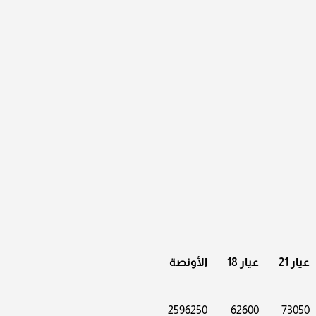
عيار 21
عيار 18
الأونصة
2596250
62600
73050