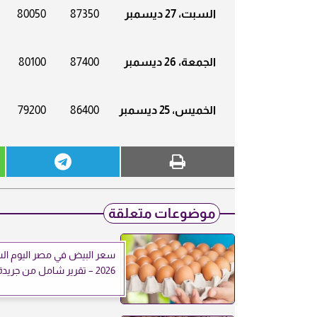
السبت، 27 ديسمبر
87350
80050
الجمعة، 26 ديسمبر
87400
80100
الخميس، 25 ديسمبر
86400
79200
موضوعات متعلقة
2026 – تقرير شامل من جريدة العرب 24