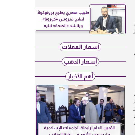
طبيب مصري يطرح بروتوكولًا
لعلاج فيروس «كورونا»
كل
ويناشد «الصحة» تبنيه
أسعار العملات
في
أسعار الذهب
أهم الأخبار
 العرب 24، سعر
من، سعر
الأمين العام لرابطة الجامعات الإسلامية
يشيد بدور الأزهر في رعاية الطلاب