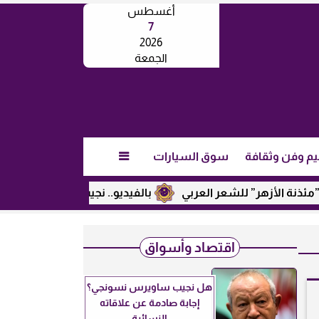
أغسطس
7
2026
الجمعة
يم وفن وثقافة
سوق السيارات

ر” للشعر العربي
بالفيديو.. نجيب ساويرس يكشف عن رأيه في تر
اقتصاد وأسواق
هل نجيب ساويرس نسونجي؟
إجابة صادمة عن علاقاته
النسائية