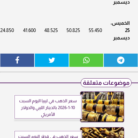
ديسمبر
الخميس،
724.850
41.600
48.525
50.825
55.450
25
ديسمبر
موضوعات متعلقة
سعر الذهب في ليبيا اليوم السبت
10-1-2026 بالدينار الليبي والدولار
الأمريكي
سعر الذهب في قطر اليوم السبت