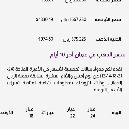
سعر الأونصة
1667.250 ريال
$4330.49
الجنيه الذهب
375.225 ريال
$974.60
سعر الذهب في عمان آخر 10 أيام
نقدم لكم جدولاً ببيانات تفصيلية لأسعار كل الأعيرة المتاحة (24-
21-18-14-12) عن يوم أمس والأيام العشرة السابقة بعملة الريال
العماني، وذلك لتزويدك بمعلومات شاملة لمتابعة تغيرات
الأسعار اليومية.
عيار
عيار
عيار
اليوم
عيار 21
الأونص
18
22
24