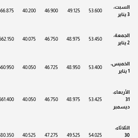
السبت،
666.875
40.200
46.900
49.125
53.600
3 يناير
الجمعة،
662.150
40.075
46.750
48.975
53.450
2 يناير
الخميس،
660.950
40.050
46.725
48.950
53.400
1 يناير
الأربعاء،
661.400
40.050
46.750
48.975
53.425
31
ديسمبر
الثلاثاء،
680.350
40.525
47.275
49.525
54.025
30