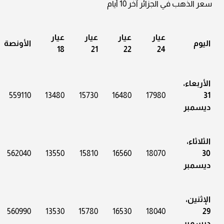
سعر الذهب في الجزائر آخر 10 أيام
عيار
عيار
عيار
عيار
اليوم
الأونصة
18
21
22
24
الأربعاء،
559110
13480
15730
16480
17980
31
ديسمبر
الثلاثاء،
562040
13550
15810
16560
18070
30
ديسمبر
الإثنين،
560990
13530
15780
16530
18040
29
ديسمبر