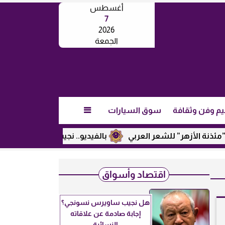
أغسطس
7
2026
الجمعة
يم وفن وثقافة
سوق السيارات

أزهر” للشعر العربي
بالفيديو.. نجيب ساويرس يكشف عن رأيه في
اقتصاد وأسواق
هل نجيب ساويرس نسونجي؟
إجابة صادمة عن علاقاته
النسائية