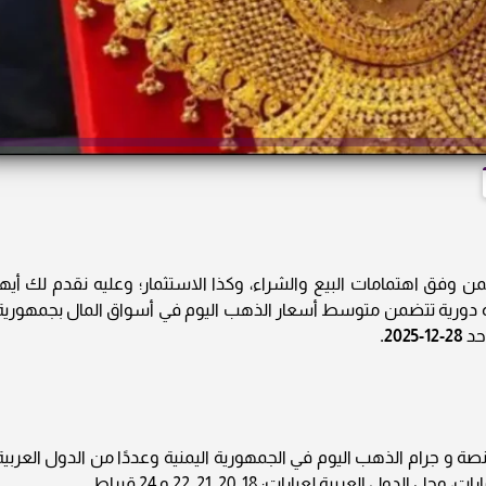
 وفق اهتمامات البيع والشراء، وكذا الاستثمار؛ وعليه نقدم لك أيها
عزيز من جماهير جريدة «العرب 24» نشرة دورية تتضمن متوسط أسعار الذهب اليوم في أسواق المال بجمهوري
أحد
28-12-2025.
صة و جرام الذهب اليوم في الجمهورية اليمنية وعددًا من الدول العربية
لعربية لعيارات: 18, 20, 21, 22 و 24 قيراط.