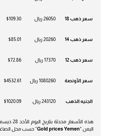
سعر ذهب 18
26050 ريال
$109.30
سعر ذهب 14
20260 ريال
$85.01
سعر ذهب 12
17370 ريال
$72.86
سعر الأونصة
1080260 ريال
$4532.61
الجنيه الذهب
243120 ريال
$1020.09
هذه الأسعار محدثة بتاريخ اليوم الأحد 28 ديسمبر 2025
اليمن “
Gold prices Yemen
” حسب محل الصاغة