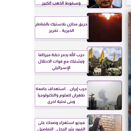
وسقوط الذهب الكبير
حريق مخازن بلاستيك بالقناطر
الخيرية .. تقرير
حزب الله يدمر دبابة ميركافا
ويشتبك مع قوات الاحتلال
الإسرائيلي
حرب إيران .. استهداف جامعة
طهران للعلوم والتكنولوجيا
وبنى تحتية اخرى
فيديو استهزاء وضحك على
القبور يثير الجدل.. التفاصيل