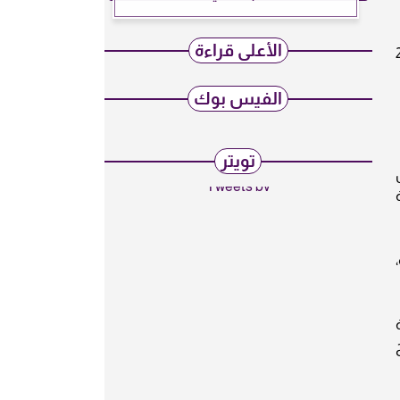
الأعلى قراءة
قيةالجليعة25163
الفيس بوك
تويتر
Tweets by
ة
،
صح