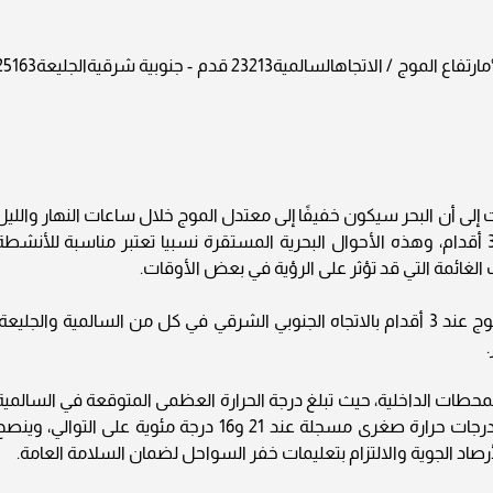
المحطةالعظمى المتوقعة °مالصغرى المسجلة °مارتفاع الموج / الاتجاهالسالمية23213 قدم - جنوبية شر
ات إلى أن البحر سيكون خفيفًا إلى معتدل الموج خلال ساعات النهار والليل
على حد سواء، حيث يتراوح ارتفاع الموج بين 1 و3 أقدام، وهذه الأحوال البحرية المستقرة نسبيا تعتبر مناسبة للأنشط
لغائمة التي قد تؤثر على الرؤية في بعض الأوقات.
وفي المحطات البحرية، يتوقع أن يكون ارتفاع الموج عند 3 أقدام بالاتجاه الجنوبي الشرقي في كل من السالمية والجليعة
.
حطات الداخلية، حيث تبلغ درجة الحرارة العظمى المتوقعة في السالمية
23 درجة مئوية وفي الجليعة 25 درجة مئوية، مع درجات حرارة صغرى مسجلة عند 21 و16 درجة مئوية على التوالي، وين
الأرصاد الجوية والالتزام بتعليمات خفر السواحل لضمان السلامة العامة.