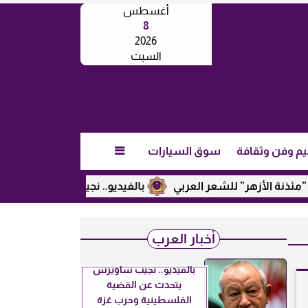
أغسطس
8
2026
السبت
يم وفن وثقافة
سوق السيارات

 الأزهر” للشعر العربي
بالفيديو.. نجيب ساويرس يكشف عن رأيه
أخبار العرب
بالفيديو.. نجيب ساويرس
يتحدث عن القضية
الفلسطينية وحرب غزة