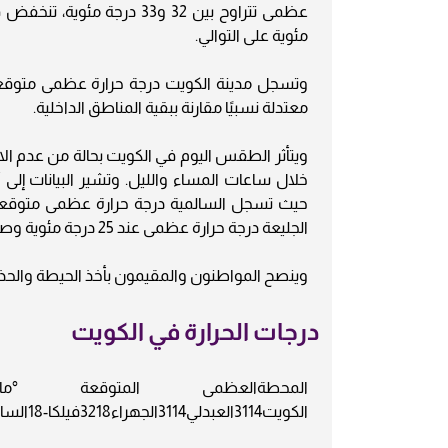
مئوية على التوالي.
معتدلة نسبيًا مقارنة ببقية المناطق الداخلية.
ويتأثر الطقس اليوم في الكويت بحالة من عدم الا
خلال ساعات المساء والليل. وتشير البيانات إل
الجليعة درجة حرارة عظمى عند 25 درجة مئوية وصغرى عند 16 درجة مئوية.
وينصح المواطنون والمقيمون بأخذ الحيطة والحذر من
درجات الحرارة في الكويت
الكويت3114العبدلي3114الجهراء3218فيلكا-18السالمية2521الأحمدي2717النويصيب3114الوفرة3116المناقيش3316السالمي3215مطربة3215