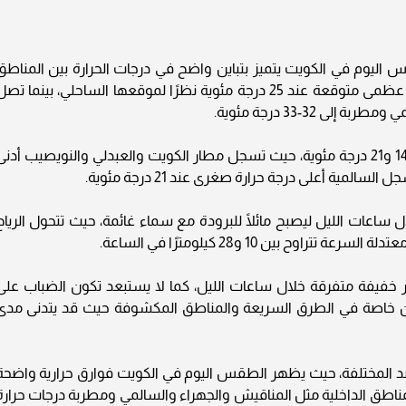
س اليوم في الكويت يتميز بتباين واضح في درجات الحرارة بين المناطق
المختلفة، حيث تسجل السالمية أدنى درجة حرارة عظمى متوقعة عند 25 درجة مئوية نظرًا لموقعها الساحلي، بينما تص
32-33 درجة مئوية.
أما درجات الحرارة الصغرى المسجلة فتتراوح بين 14 و21 درجة مئوية، حيث تسجل مطار الكويت والعبدلي والنويصيب أدن
اعات الليل ليصبح مائلًا للبرودة مع سماء غائمة، حيث تتحول الرياح
ح بين 10 و28 كيلومترًا في الساعة.
خفيفة متفرقة خلال ساعات الليل، كما لا يستبعد تكون الضباب على
ن خاصة في الطرق السريعة والمناطق المكشوفة حيث قد يتدنى مدى
صد المختلفة، حيث يظهر الطقس اليوم في الكويت فوارق حرارية واضحة
لمناطق الداخلية مثل المناقيش والجهراء والسالمي ومطربة درجات حرارة