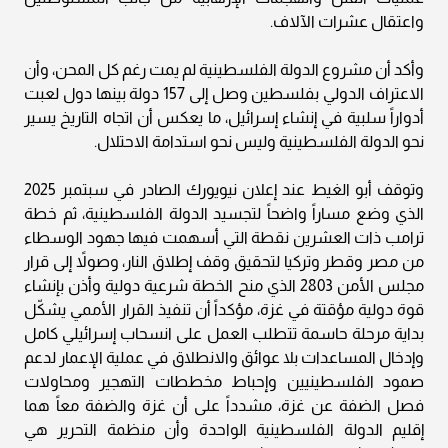
واعتقال عشرات الآلاف.
وأكد أن مشروع الدولة الفلسطينية لم يمت رغم كل المحن، وأن
الاعتراف الدولي بفلسطين وصل إلى 157 دولة بينها دول لعبت
أدواراً سلبية في إنشاء إسرائيل، ما يعكس أن اتجاه التاريخ يسير
نحو الدولة الفلسطينية وليس نحو استدامة الاحتلال.
وتوقف أبو الغيط عند إعلان نيويورك الصادر في سبتمبر 2025
الذي وضع مساراً واضحاً لتجسيد الدولة الفلسطينية، ثم خطة
ترامب ذات العشرين نقطة التي أسهمت فيها جهود الوسطاء
من مصر وقطر وتركيا لتحقيق وقف إطلاق النار، وصولاً إلى قرار
مجلس الأمن 2803 الذي منح الخطة شرعية دولية وأذن بإنشاء
قوة دولية مؤقتة في غزة، مؤكداً أن تنفيذ القرار الأممي يشكّل
بداية مرحلة حاسمة تتطلب العمل على انسحاب إسرائيلي كامل
وإدخال المساعدات بلا عوائق والانطلاق في عملية الإعمار لدعم
صمود الفلسطينيين وإحباط مخططات التهجير ومحاولات
فصل الضفة عن غزة، مشدداً على أن غزة والضفة معاً هما
إقليم الدولة الفلسطينية الواحدة وأن منظمة التحرير هي