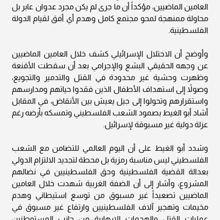
العامين الماضيين، مؤكداً أن ما جرى لم يكن مجرد عدوان عابر بل
محاولة ممنهجة لمحو مجتمع كامل وهدم أي أفق لقيام الدولة
الفلسطينية.
وأوضح أن الاحتلال الإسرائيلي كشف خلال العامين الماضيين
عن وجهه الحقيقي البشع والإجرامي بعد أن سقطت الأقنعة
وظهرت وحشية غير محدودة في القتل والتدمير والتجويع،
وصولاً إلى استهداف الأطفال الذين فقدوا حياتهم ومدارسهم
واستقرارهم وتحولوا إلى جيل يعيش بين الأنقاض، في المقابل
أشاد أبو الغيط بصمود الشعب الفلسطيني وتمسكه بأرضه رغم
عزلة دولية غير مسبوقة لإسرائيل.
وشدد أبو الغيط على أن اليوم العالمي للتضامن مع الشعب
الفلسطيني ليس مناسبة رمزية بل محطة لتجديد الالتزام الدولي
بعدالة القضية الفلسطينية وحق الفلسطينيين في نضالهم
المشروع، وأشار إلى أن الضفة الغربية شهدت خلال العامين
الماضيين تصعيداً غير مسبوق من توسع استيطاني وهدم
مخيمات وتهجير آلاف الفلسطينيين وارتفاع غير مسبوق في
عمليات القتل والهجمات الإرهابية من جانب المستوطنين